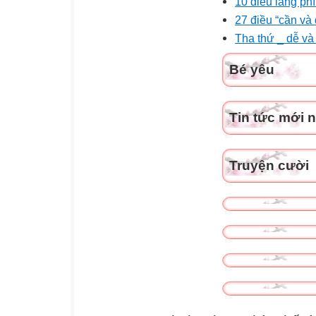
10 điều lãng phí
27 điều “cần và
Tha thứ _ dễ và
Bé yêu
Tin tức mới 
Truyện cười