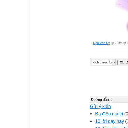
Ngô Văn Úy
@ 22h:44p 1
Kích thước font
Đường dẫn
:
p
Gửi ý kiến
Ba điều giá trị
(0
10 lời dạy hay
(