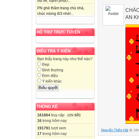
vui vẻ, hạnh phúc!...
PN ghé thăm trang chủ nhà,
CHÀO
chúc mừng 8/3 nhé!...
AN K
HỖ TRỢ TRỰC TUYẾN
ĐIỀU TRA Ý KIẾN
Bạn thấy trang này như thế nào?
Đẹp
Bình thường
Đơn điệu
Ý kiến khác
THỐNG KÊ
161664
truy cập (
chi tiết
)
16
trong hôm nay
191791
lượt xem
Nguyễn Thiện Hải
@ 16h:
17
trong hôm nay