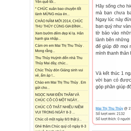
Yên quê tôi...
Hãy sống cho hi
* CHÚC xuân bao chuyện tốt
mà bạn chưa ba
lành MỪNG mùa én...
Ngay lúc này đừn
CHÀO NĂM MỚI 2014, CHÚC
bạn quý như vàn
THU THỦY CÙNG GIA ĐÌNH...
tờ báo vào nhữn
Xem bướm đêm đẹp kì lạ. Hân
hạnh gia nhập...
lành bên những 
Cám ơn em Mai Thị Thu Thủy .
để giúp đỡ mọi 
Mong rằng...
mình thanh thản 
Thu Thủy Huỳnh đến nhà Thu
Thủy Mai đây, chúc...
Chúc Thủy đón Giáng sinh vui
Và kết thúc 1 n
vẻ, ấm áp !...
vời bạn có đượ
Chào em Mai Thị Thu Thủy . Em
góp phần giúp đ
gửi cho...
NGỌC NAM ĐẾN THĂM VÀ
CHÚC CÔ CÓ MỘT NGÀY...
CHÚC CÔ THẬT NHIỀU NIỀM
Mai Thị Thu Thủy
@ 15
VUI TRONG NGÀY 8-3 ...
Số lượt xem: 2132
Số lượt thích: 0 người
Chúc cô một ngày 8/3 thật ý...
Ghé thăm.Chúc quý cô ngày 8-3