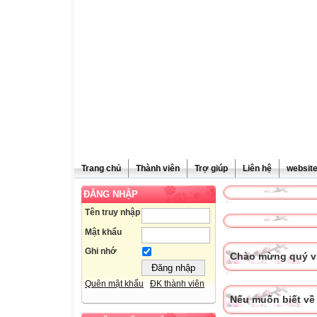
Trang chủ
Thành viên
Trợ giúp
Liên hệ
websit
ĐĂNG NHẬP
Tên truy nhập
Mật khẩu
Ghi nhớ
Chào mừng quý vị
Quên mật khẩu
ĐK thành viên
Nếu muốn biết về 