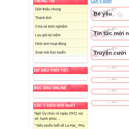
Gửi ý kiến
THÔNG TIN
Giới thiệu chung
Bé yêu
Thành tích
Chia sẻ kinh nghiệm
Tin tức mới 
Lưu giữ kỷ niệm
Hình ảnh hoạt động
Truyện cười
Soạn bài trực tuyến
DỰ BÁO THỜI TIẾT
ĐỌC BÁO ONLINE
CÁC Ý KIẾN MỚI NHẤT
Ngô Úy chúc cô ngày 20/11 vui
vẻ, hạnh phúc....
" Nếu muốn biết về La Hai_ Phú