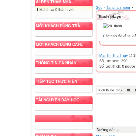
AI ĐẾN THĂM NHÀ
Gốc
>
Tải phần mềm
>
1 khách và 0 thành viên
flash player
MỜI KHÁCH DÙNG TRÀ
Các bạn tải về tại đ
MỜI KHÁCH DÙNG CAFE
Mai Thị Thu Thủy
@ 19
Số lượt xem: 290
THÔNG TIN CÁ NHÂN
Số lượt thích: 0 người
TIẾP TỤC THỰC HIỆN
Kích thước font
TÀI NGUYÊN DẠY HỌC
Đường dẫn
:
p