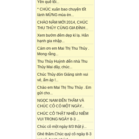
Yên quê tôi...
* CHÚC xuân bao chuyện tốt
lành MỪNG mùa én...
CHÀO NĂM MỚI 2014, CHÚC
THU THỦY CÙNG GIA ĐÌNH...
Xem bướm đêm đẹp kì lạ. Hân
hạnh gia nhập...
Cám ơn em Mai Thị Thu Thủy .
Mong rằng...
Thu Thủy Huỳnh đến nhà Thu
Thủy Mai đây, chúc...
Chúc Thủy đón Giáng sinh vui
vẻ, ấm áp !...
Chào em Mai Thị Thu Thủy . Em
gửi cho...
NGỌC NAM ĐẾN THĂM VÀ
CHÚC CÔ CÓ MỘT NGÀY...
CHÚC CÔ THẬT NHIỀU NIỀM
VUI TRONG NGÀY 8-3 ...
Chúc cô một ngày 8/3 thật ý...
Ghé thăm.Chúc quý cô ngày 8-3