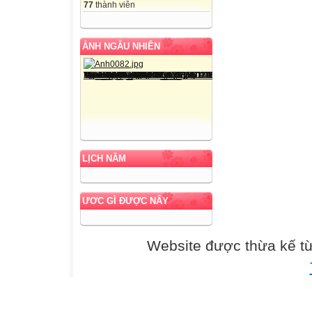
77
thành viên
ẢNH NGẪU NHIÊN
LỊCH NĂM
ƯƠC GÌ ĐƯỢC NẤY
Website được thừa kế t