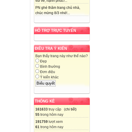
vui vẻ, hạnh phúc!...
PN ghé thăm trang chủ nhà,
chúc mừng 8/3 nhé!...
HỖ TRỢ TRỰC TUYẾN
ĐIỀU TRA Ý KIẾN
Bạn thấy trang này như thế nào?
Đẹp
Bình thường
Đơn điệu
Ý kiến khác
THỐNG KÊ
161633
truy cập (
chi tiết
)
55
trong hôm nay
191759
lượt xem
61
trong hôm nay