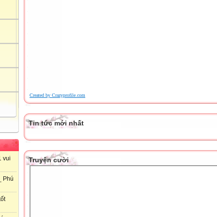
Created by Crazyprofile.com
Tin tức mới nhất
 vui
Truyện cười
_ Phú
ốt