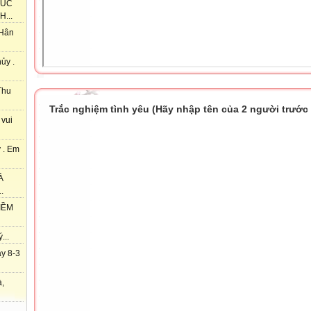
HÚC
...
 Hân
ủy .
Thu
Trắc nghiệm tình yêu (Hãy nhập tên của 2 người trước k
 vui
 . Em
À
.
IỀM
...
y 8-3
à,