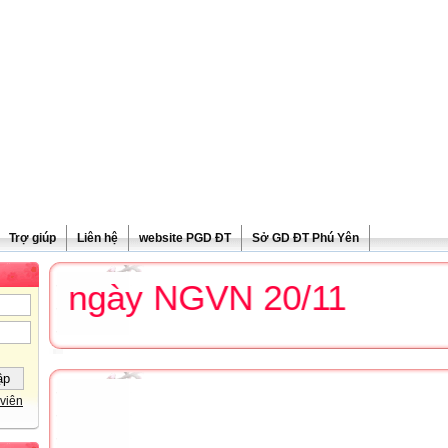
Trợ giúp
Liên hệ
website PGD ĐT
Sở GD ĐT Phú Yên
g ngày NGVN 20/11
viên