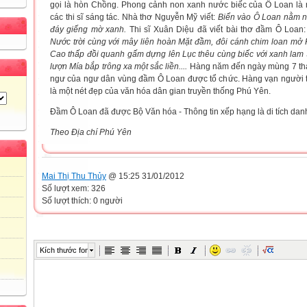
gọi là hòn Chồng.
Phong cảnh non xanh nước biếc của Ô Loan là
các thi sĩ sáng tác. Nhà thơ Nguyễn Mỹ viết:
Biển vào Ô Loan nằm n
đáy giếng mờ xanh.
Thi sĩ Xuân Diệu đã viết bài thơ đầm Ô Loan:
Nước trời cùng với mây liên hoàn
Mặt đầm, đôi cánh chim loan mở
Cao thấp đồi quanh gấm dựng lên
Lục thêu cùng biếc với xanh lam
lượn
Mía bắp trông xa một sắc liền....
Hàng năm đến ngày mùng 7 thán
ngư của ngư dân vùng đầm Ô Loan được tổ chức. Hàng vạn người t
là một nét đẹp của văn hóa dân gian truyền thống Phú Yên.
Đầm Ô Loan đã được Bộ Văn hóa - Thông tin xếp hạng là di tích dan
Theo Địa chí Phú Yên
Mai Thị Thu Thủy
@ 15:25 31/01/2012
Số lượt xem: 326
Số lượt thích: 0 người
Kích thước font