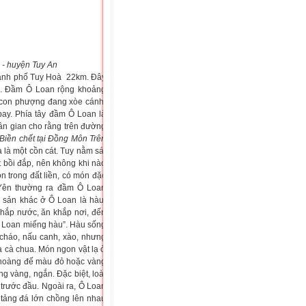
- huyện Tuy An
ành phố Tuy Hoà
22km. Đây
.
Đầm
Ô Loan rộng khoảng
 con phượng đang xòe cánh,
bay.
Phía tây đầm Ô Loan là
ân gian cho rằng trên đường
Biền chết tại Đồng Môn
Trên
 là một cồn cát. Tuy nằm sát
 bồi đắp, nên không khi nào
 trong đất liền, có món đặc
ú Yên thường ra đầm Ô Loan
 sản khác ở Ô Loan là hàu.
khắp nước, ăn khắp nơi, đến
 Loan miếng hàu”.
Hàu sống
 cháo, nấu canh, xào, nhưng
à cà chua.
Món ngon vật lạ ở
a hoàng đế màu đỏ hoặc vàng
 vàng, ngắn. Đặc biệt, loài
trước đầu. Ngoài ra, Ô Loan
tảng đá lớn chồng lên nhau