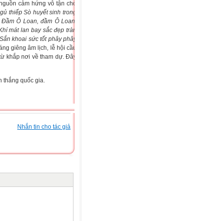
 nguồn cảm hứng vô tận cho
gủ thiếp
Sò huyết sinh trong
Đầm Ô Loan, đầm Ô Loan.
Khí mát lan bay sắc đẹp tràn
Sắn khoai sức tốt phây phây
g giêng âm lịch, lễ hội cầu
ừ khắp nơi về tham dự. Đây
h thắng quốc gia.
Nhắn tin cho tác giả