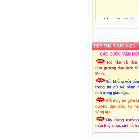
Admin:
Mai Thị Thu
Giới tính:
Nữ
Sinh nhật:
25-03-19
Đơn vị CT:
Trường 
học Xuân Quang 3 – Đ
Xuân - Phú Yên
TIẾP TỤC THỰC HIỆN
Chuyên môn:
Lớp 1
Địa chỉ:
Xuân Quang
CÁC CUỘC VẬN ĐỘ
Đồng Xuân - Phú Yên
Học tập và làm 
Liên hệ Email:
tấm gương đạo đức Hồ
mttthuy.th.xquang3.dx
Minh.
ĐT:
01232856494
Lập Website:
15/10
Nói không với tiê
trong thi cử và bệnh 
tích trong giáo dục.
Mỗi thầy cô giáo l
gương đạo đức, tự họ
sáng tạo.
Xây dựng trường
thân thiện, học sinh tích