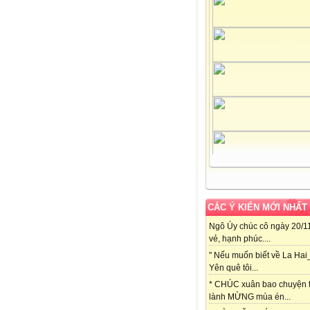
CÁC Ý KIẾN MỚI NHẤT
Ngô Úy chúc cô ngày 20/11
vẻ, hạnh phúc....
" Nếu muốn biết về La Hai
Yên quê tôi...
* CHÚC xuân bao chuyện t
lành MỪNG mùa én...