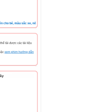
o bé, màu sắc xe, nốt ruồi, xem tuổi.v.v.v )
ể tải được các tài liệu
hoặc
xem phim hướng dẫn
đây