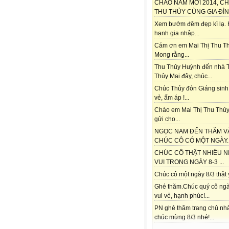
CHÀO NĂM MỚI 2014, C
THU THỦY CÙNG GIA ĐÌNH
Xem bướm đêm đẹp kì lạ.
hạnh gia nhập...
Cám ơn em Mai Thị Thu Th
Mong rằng...
Thu Thủy Huỳnh đến nhà 
Thủy Mai đây, chúc...
Chúc Thủy đón Giáng sinh
vẻ, ấm áp !...
Chào em Mai Thị Thu Thủy
gửi cho...
NGỌC NAM ĐẾN THĂM V
CHÚC CÔ CÓ MỘT NGÀY..
CHÚC CÔ THẬT NHIỀU N
VUI TRONG NGÀY 8-3 ...
Chúc cô một ngày 8/3 thật ý
Ghé thăm.Chúc quý cô ngà
vui vẻ, hạnh phúc!...
PN ghé thăm trang chủ nh
chúc mừng 8/3 nhé!...