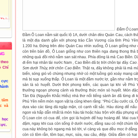
 Thủy
72
Tiểu
Đầm Ô Loan 
ồng
Đầm Ô Loan nằm sát quốc lộ 1A, dưới chân đèo Quán Cau, cách
th
là một địa danh gắn với phong trào Cần Vương của tỉnh Phú Yên
1.200 ha. Đứng trên đèo Quán Cau nhìn xuống, Ô Loan giống như
còn trên bản đồ, Ô Loan giống như con thiên nga đang thong thả 
 3 -
NG
những quả đồi nhỏ nằm san sát nhau. Phía đông là mả Cao Biền. D
theo
đi ếm hại nhân tài nước Nam , Cao Biền đã bị trời chôn tại đây.
Cao 
 Chí
Sơn dưới Thủy, trời chôn Cao Biền.
Thật ra, đây không phải là mả mà
@phuyen.edu.vn.
biển, sóng gió vô chừng nhưng nhờ có một luồng gió xoáy mang cát
mả bị sụp xuống thấp.
Ô Loan là một đầm nước lợ, gần như nằm trọn
/2011
u cực
sản là sò huyết.
Dưới thời phong kiến, các quan lại khi về Ph
thành
thưởng ngoạn phong cảnh và thưởng thức món sò huyết.
Món đặc
Tản Đà (Nguyễn Khắc Hiếu) nhà thơ nổi tiếng sành ăn đã từng đi 
à tấm
Phú Yên nếm món ngon vật lạ cũng khen rằng: “Phú Câu cước cá, Ô
c và
dựa vào các tảng đá ngập mặn, có cạnh rất sắc. Hàu dùng để nấu
ngon và hấp dẫn nhất là món hàu tái hoặc hàu trộn với đậu phụng v
Ô Loan còn có cua đế, còn gọi là huỳnh đế hay hoàng đế. Mai cu
 học
đậm, ngay khi cua còn sống ở dưới nước, đằng sau có một chùm lông
 cực.
cua này không bò ngang mà bò tới, vì càng và que đều mọc ở đằng 
còn có tôm rằn, tôm bạc, mực, sứa, rau câu, điệp.
Giữa đầm có hai 