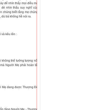
 gáy để nhìn thấy mọi điều mà
n đẻ nhìn thấu suy nghĩ của
ến chúng biết rằng mẹ chúng
, dù bà không hề nói ra.
 và kêu lên :
i không thể tưởng tượng nổi
 mà Người Mẹ phải hoàn tất
gười Mẹ đang được Thượng Đế
uốn tặng Người Mẹ - Thượng