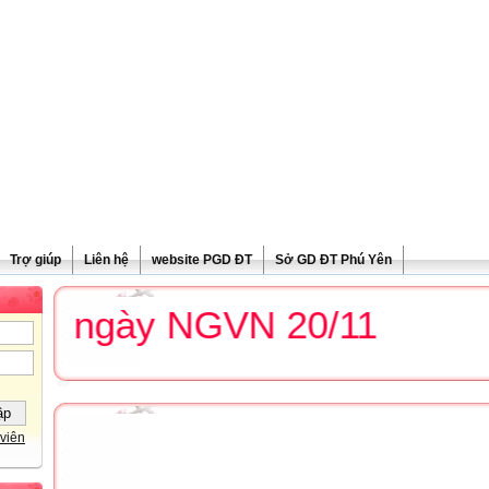
Trợ giúp
Liên hệ
website PGD ĐT
Sở GD ĐT Phú Yên
g ngày NGVN 20/11
viên