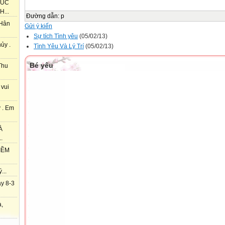
HÚC
...
Đường dẫn
:
p
 Hân
Gửi ý kiến
Sự tích Tình yêu
(05/02/13)
ủy .
Tình Yêu Và Lý Trí
(05/02/13)
Bé yêu
Thu
 vui
 . Em
À
.
IỀM
...
y 8-3
à,