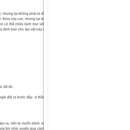
ỉ, nhưng lại không phải là đồ
ăn thừa của con, nhưng lại đủ
ó có thể chữa lành mọi viết
, ta định ban cho tạo vật này 6
c đã đủ.
ài đặt ra trước đây- vị thần
tạo ra, nên ta muốn dành sự
rong tim nhìn xuyên qua cánh