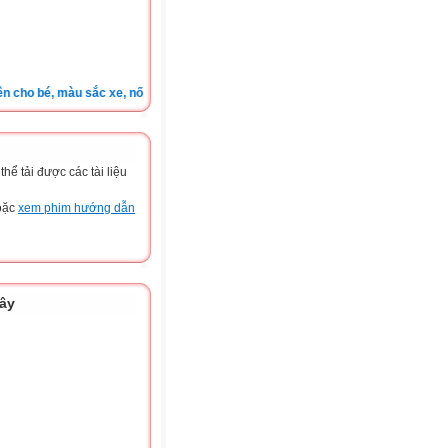
o bé, màu sắc xe, nốt ruồi, xem tuổi.v.v.v )
ể tải được các tài liệu
hoặc
xem phim hướng dẫn
đây