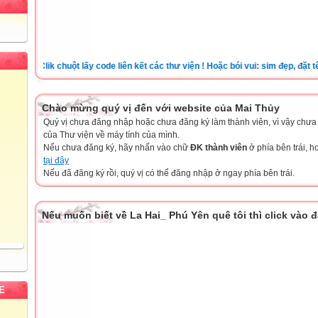
Clik chuột lấy code liên kết các thư viện ! Hoặc bói vui: sim đẹp, đặt tên ch
Chào mừng quý vị đến với website của Mai Thủy
Quý vị chưa đăng nhập hoặc chưa đăng ký làm thành viên, vì vậy chưa th
của Thư viện về máy tính của mình.
Nếu chưa đăng ký, hãy nhấn vào chữ
ĐK thành viên
ở phía bên trái, 
tại đây
Nếu đã đăng ký rồi, quý vị có thể đăng nhập ở ngay phía bên trái.
Nếu muốn biết về La Hai_ Phú Yên quê tôi thì click vào 
E