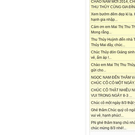
CHÀO NĂM MỚI 2014, C
THU THỦY CÙNG GIA ĐÌNH
Xem bướm đêm đẹp kì lạ.
hạnh gia nhập...
Cám ơn em Mai Thị Thu Th
Mong rằng...
Thu Thủy Huỳnh đến nhà 
Thủy Mai đây, chúc...
Chúc Thủy đón Giáng sinh
vẻ, ấm áp !...
Chào em Mai Thị Thu Thủy
gửi cho...
NGỌC NAM ĐẾN THĂM V
CHÚC CÔ CÓ MỘT NGÀY..
CHÚC CÔ THẬT NHIỀU N
VUI TRONG NGÀY 8-3 ...
Chúc cô một ngày 8/3 thật ý
Ghé thăm.Chúc quý cô ngà
vui vẻ, hạnh phúc!...
PN ghé thăm trang chủ nh
chúc mừng 8/3 nhé!...