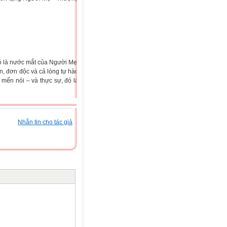
Đó là nước mắt của Người Mẹ.
n, đơn độc và cả lòng tự hào
mến nói – và thực sự, đó là
Nhắn tin cho tác giả