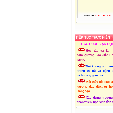
Admin:
Mai Thị Thu
Giới tính:
Nữ
Sinh nhật:
25-03-19
Đơn vị CT:
Trường 
học Xuân Quang 3 – Đ
Xuân - Phú Yên
TIẾP TỤC THỰC HIỆN
Chuyên môn:
Lớp 1
Địa chỉ:
Xuân Quang
CÁC CUỘC VẬN ĐỘ
Đồng Xuân - Phú Yên
Học tập và làm 
Liên hệ Email:
tấm gương đạo đức Hồ
mttthuy.th.xquang3.dx
Minh.
ĐT:
01232856494
Lập Website:
15/10
Nói không với tiê
trong thi cử và bệnh 
tích trong giáo dục.
Mỗi thầy cô giáo l
gương đạo đức, tự họ
sáng tạo.
Xây dựng trường
thân thiện, học sinh tích