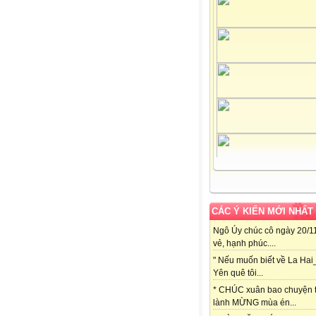
CÁC Ý KIẾN MỚI NHẤT
Ngô Úy chúc cô ngày 20/11
vẻ, hạnh phúc....
" Nếu muốn biết về La Hai
Yên quê tôi...
* CHÚC xuân bao chuyện t
lành MỪNG mùa én...