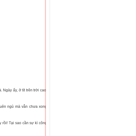
Ngày ấy, ở tít trên trời cao,
 quên ngủ mà vẫn chưa xong
y rồi! Tại sao cần sự kì công