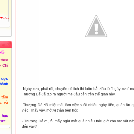
 Thủy
72
Tiểu
ồng
 3 -
NG
theo
 Chí
@phuyen.edu.vn.
/2011
u cực
thành
Ngày xưa, phải rồi, chuyện cổ tích thì luôn bắt đầu từ "ngày xưa" mà. 
Thượng Đế đã tạo ra người mẹ đầu tiên trên thế gian này.
à tấm
c và
Thượng Đế đã miệt mài làm việc suốt nhiều ngày liền, quên ăn
việc. Thấy vậy, một vị thần bèn hỏi:
 học
- Thượng Đế ơi, tôi thấy ngài mất quá nhiều thời giờ cho tạo vật nà
 cực.
đến vậy?