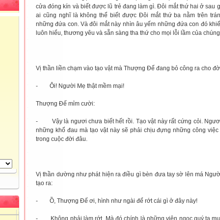
cửa đóng kín và biết được lũ trẻ đang làm gì. Đôi mắt thứ hai ở sau
ai cũng nghĩ là không thể biết được Đôi mắt thứ ba nằm trên trá
những đứa con. Và đôi mắt này nhìn âu yếm những đứa con đó khi
luôn hiểu, thương yêu và sẵn sàng tha thứ cho mọi lỗi lầm của chúng
Vị thần liền chạm vào tạo vật mà Thượng Đế đang bỏ công ra cho đời
- Ôi! Người Mẹ thật mềm mại!
Thượng Đế mỉm cười:
- Vậy là ngươi chưa biết hết rồi. Tạo vật này rất cứng cỏi. Ngươ
những khổ đau mà tạo vật này sẽ phải chịu đựng những công việc
trong cuộc đời đâu.
Vị thần dường như phát hiện ra điều gì bèn đưa tay sờ lên má N
tạo ra:
- Ồ, Thượng Đế ơi, hình như ngài để rớt cái gì ở đây này!
- Không phải làm rớt. Mà đó chính là những viên ngọc quý ta m