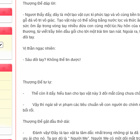
Thượng Đế đáp lời:
- Ngươi thấy đấy, đây là một tạo vật cực kì phức tạp và vô cùng bền b
gỗ đá vô tri vô giác. Tạo vật này có thể sống bằng nước lọc và thức 
sức ôm ấp trong vòng tay nhiều đứa con cùng một lúc.Nụ hôn của n
thương, từ viết trầy trên đầu gối cho tới một trái tim tan nát. Ngoài ra
đôi tay.
Vị thần ngạc nhiên:
- Sáu đôi tay? Không thể tin được!
Thượng Đế tư lự:
- Thế còn ít dấy. Nếu ban cho tạo vật này 3 đôi mắt cũng chưa chắ
- Vậy thì ngài sẽ vi phạm các tiêu chuẩn về con người do chính ng
bối rối.
Thượng Đế gật đầu thở dài:
- Đành vậy! Đây là tạo vật ta tâm đắc nhất trong những gì ta đã 
ưu ái cho nó. Ta gọi đó là “ Người Mẹ”. Người Mẹ có một dôi mắt t