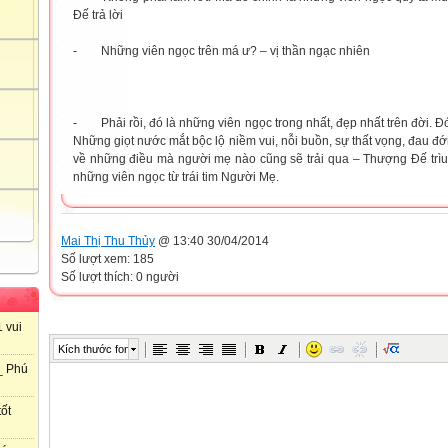
Đế trả lời
- Những viên ngọc trên má ư? – vị thần ngạc nhiên
- Phải rồi, đó là những viên ngọc trong nhất, đẹp nhất trên đời. 
Những giọt nước mắt bộc lộ niềm vui, nỗi buồn, sự thất vọng, đau đớ
về những điều mà người mẹ nào cũng sẽ trải qua – Thượng Đế trìu 
những viên ngọc từ trái tim Người Mẹ.
Mai Thị Thu Thủy
@ 13:40 30/04/2014
Số lượt xem: 185
Số lượt thích: 0 người
 vui
Kích thước font
_ Phú
ốt