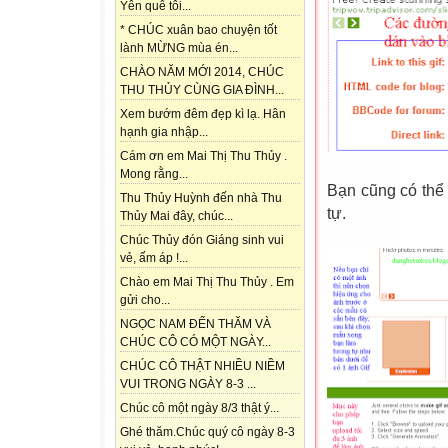
Yên quê tôi...
* CHÚC xuân bao chuyện tốt
lành MỪNG mùa én...
CHÀO NĂM MỚI 2014, CHÚC
THU THỦY CÙNG GIA ĐÌNH...
Xem bướm đêm đẹp kì lạ. Hân
hạnh gia nhập...
Cám ơn em Mai Thị Thu Thủy .
Mong rằng...
Bạn cũng có thể
Thu Thủy Huỳnh đến nhà Thu
tự.
Thủy Mai đây, chúc...
Chúc Thủy đón Giáng sinh vui
vẻ, ấm áp !...
Chào em Mai Thị Thu Thủy . Em
gửi cho...
NGỌC NAM ĐẾN THĂM VÀ
CHÚC CÔ CÓ MỘT NGÀY...
CHÚC CÔ THẬT NHIỀU NIỀM
VUI TRONG NGÀY 8-3 ...
Chúc cô một ngày 8/3 thật ý...
Ghé thăm.Chúc quý cô ngày 8-3