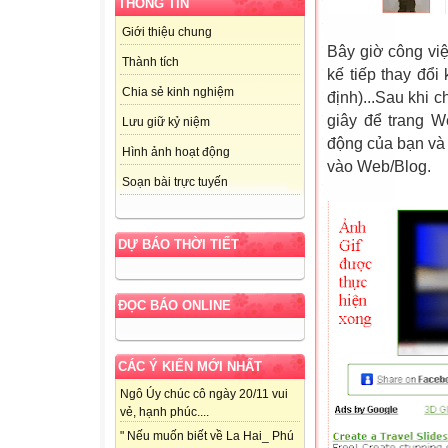
THÔNG TIN
Giới thiệu chung
Bây giờ công việ
Thành tích
kế tiếp thay đổ
Chia sẻ kinh nghiệm
định)...Sau khi 
giây để trang W
Lưu giữ kỷ niệm
động của bạn và 
Hình ảnh hoạt động
vào Web/Blog.
Soạn bài trực tuyến
DỰ BÁO THỜI TIẾT
ĐỌC BÁO ONLINE
CÁC Ý KIẾN MỚI NHẤT
Ngô Úy chúc cô ngày 20/11 vui
vẻ, hạnh phúc....
" Nếu muốn biết về La Hai_ Phú