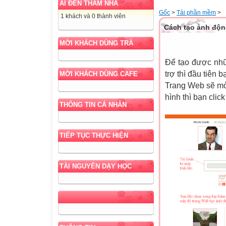
AI ĐẾN THĂM NHÀ
Gốc
>
Tải phần mềm
>
1 khách và 0 thành viên
Cách tạo ảnh độn
MỜI KHÁCH DÙNG TRÀ
Để tạo được nh
trợ thì đầu tiên 
MỜI KHÁCH DÙNG CAFE
Trang Web sẽ mở 
hình thì bạn clic
THÔNG TIN CÁ NHÂN
TIẾP TỤC THỰC HIỆN
TÀI NGUYÊN DẠY HỌC