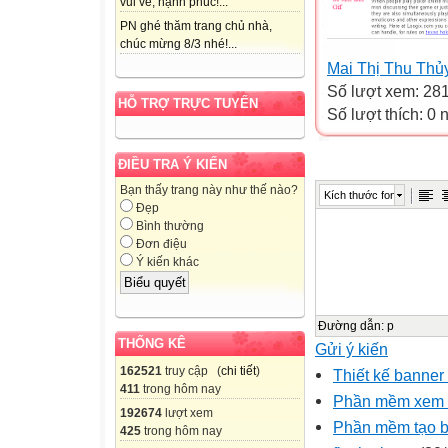
vui vẻ, hạnh phúc!...
PN ghé thăm trang chủ nhà,
chúc mừng 8/3 nhé!...
Mai Thị Thu Thủ
Số lượt xem: 28
HỖ TRỢ TRỰC TUYẾN
Số lượt thích: 0
ĐIỀU TRA Ý KIẾN
Bạn thấy trang này như thế nào?
Kích thước font
Đẹp
Bình thường
Đơn điệu
Ý kiến khác
Đường dẫn
:
p
THỐNG KÊ
Gửi ý kiến
162521
truy cập (
chi tiết
)
Thiết kế banner
411
trong hôm nay
Phần mềm xem ti
192674
lượt xem
Phần mềm tạo 
425
trong hôm nay