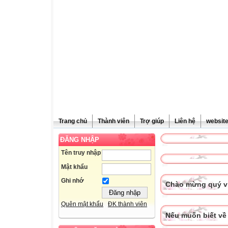
Trang chủ
Thành viên
Trợ giúp
Liên hệ
websit
ĐĂNG NHẬP
Tên truy nhập
Mật khẩu
Ghi nhớ
Chào mừng quý vị
Quên mật khẩu
ĐK thành viên
Nếu muốn biết về 