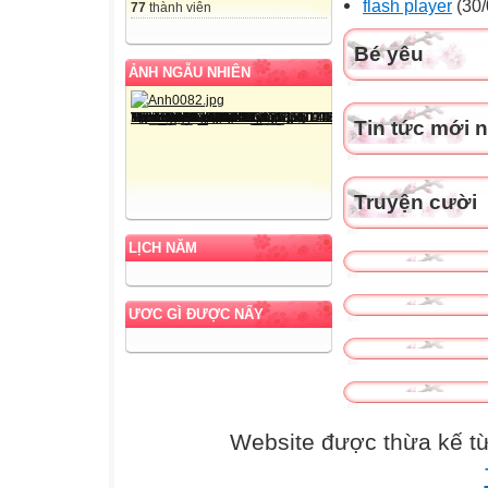
flash player
(30/
77
thành viên
Bé yêu
ẢNH NGẪU NHIÊN
Tin tức mới 
Truyện cười
LỊCH NĂM
ƯƠC GÌ ĐƯỢC NẤY
Website được thừa kế t