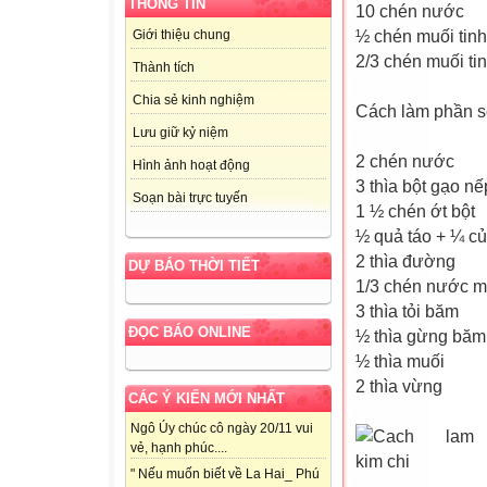
THÔNG TIN
10 chén nước
½ chén muối tin
Giới thiệu chung
2/3 chén muối tin
Thành tích
Chia sẻ kinh nghiệm
Cách làm phần s
Lưu giữ kỷ niệm
2 chén nước
Hình ảnh hoạt động
3 thìa bột gạo nế
Soạn bài trực tuyến
1 ½ chén ớt bột
½ quả táo + ¼ củ
2 thìa đường
DỰ BÁO THỜI TIẾT
1/3 chén nước 
3 thìa tỏi băm
ĐỌC BÁO ONLINE
½ thìa gừng băm
½ thìa muối
2 thìa vừng
CÁC Ý KIẾN MỚI NHẤT
Ngô Úy chúc cô ngày 20/11 vui
vẻ, hạnh phúc....
" Nếu muốn biết về La Hai_ Phú