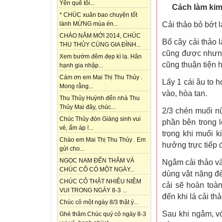
Yên quê tôi...
Cách làm kim
* CHÚC xuân bao chuyện tốt
Cải thảo bỏ bớt l
lành MỪNG mùa én...
CHÀO NĂM MỚI 2014, CHÚC
Bổ cây cải thảo 
THU THỦY CÙNG GIA ĐÌNH...
cũng được nhưng
Xem bướm đêm đẹp kì lạ. Hân
cũng thuận tiện 
hạnh gia nhập...
Cám ơn em Mai Thị Thu Thủy .
Lấy 1 cái âu to
Mong rằng...
vào, hòa tan.
Thu Thủy Huỳnh đến nhà Thu
Thủy Mai đây, chúc...
2/3 chén muối nữ
Chúc Thủy đón Giáng sinh vui
phần bên trong l
vẻ, ấm áp !...
trọng khi muối 
Chào em Mai Thị Thu Thủy . Em
hưởng trực tiếp 
gửi cho...
NGỌC NAM ĐẾN THĂM VÀ
Ngâm cải thảo v
CHÚC CÔ CÓ MỘT NGÀY...
dùng vật nặng đè 
CHÚC CÔ THẬT NHIỀU NIỀM
cải sẽ hoàn toà
VUI TRONG NGÀY 8-3 ...
đến khi lá cải t
Chúc cô một ngày 8/3 thật ý...
Sau khi ngâm, vớ
Ghé thăm.Chúc quý cô ngày 8-3