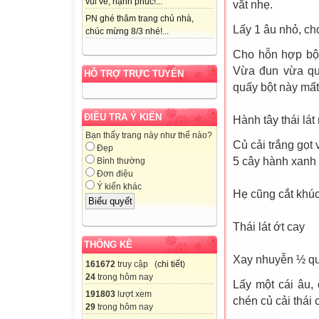
vui vẻ, hạnh phúc!...
vắt nhẹ.
PN ghé thăm trang chủ nhà,
Lấy 1 âu nhỏ, ch
chúc mừng 8/3 nhé!...
Cho hỗn hợp bột
Vừa đun vừa quấ
HỖ TRỢ TRỰC TUYẾN
quấy bột này mất
ĐIỀU TRA Ý KIẾN
Hành tây thái lá
Bạn thấy trang này như thế nào?
Củ cải trắng gọt 
Đẹp
5 cây hành xanh 
Bình thường
Đơn điệu
Ý kiến khác
Hẹ cũng cắt khú
Thái lát ớt cay
THỐNG KÊ
Xay nhuyễn ½ qu
161672
truy cập (
chi tiết
)
24
trong hôm nay
Lấy một cái âu,
191803
lượt xem
chén củ cải thái 
29
trong hôm nay