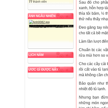
77
thành viên
Sau đó cho phần 
xanh, hỗn hợp t
thìa tỏi băm, ½ 
ẢNH NGẪU NHIÊN
thử nếu thấy nhạ
Đeo găng tay nil
cho tất cả bề mặ
Làm lần lượt đến 
Chuẩn bị các vật
LỊCH NĂM
rửa mùi hơn so 
Cho các cây cải 
rồi cất vào tủ l
ƯƠC GÌ ĐƯỢC NẤY
mà không cần ch
Bảo quản như th
nhiệt độ tủ lạnh.
Nhưng bạn đừng
những món ngon 