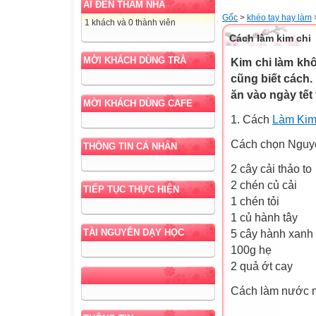
AI ĐẾN THĂM NHÀ
Gốc
>
khéo tay hay làm
1 khách và 0 thành viên
Cách làm kim chi
MỜI KHÁCH DÙNG TRÀ
Kim chi làm kh
cũng biết cách
ăn vào ngày tết t
MỜI KHÁCH DÙNG CAFE
1. Cách
Làm Kim 
Cách chọn Nguyên
THÔNG TIN CÁ NHÂN
2 cây cải thảo to
2 chén củ cải
TIẾP TỤC THỰC HIỆN
1 chén tỏi
1 củ hành tây
TÀI NGUYÊN DẠY HỌC
5 cây hành xanh 
100g hẹ
2 quả ớt cay
Cách làm nước m