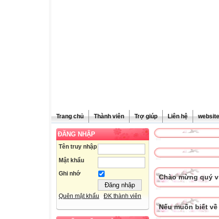
Trang chủ
Thành viên
Trợ giúp
Liên hệ
websit
ĐĂNG NHẬP
Tên truy nhập
Mật khẩu
Ghi nhớ
Chào mừng quý vị
Quên mật khẩu
ĐK thành viên
Nếu muốn biết về 