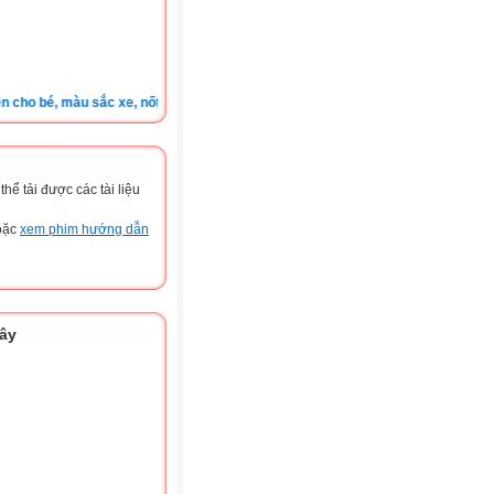
o bé, màu sắc xe, nốt ruồi, xem tuổi.v.v.v )
ể tải được các tài liệu
hoặc
xem phim hướng dẫn
đây