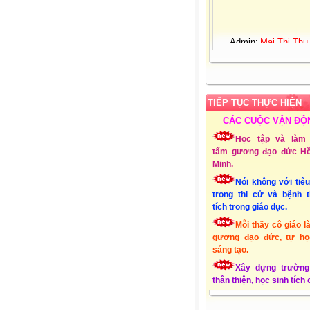
Admin:
Mai Thị Thu
Giới tính:
Nữ
Sinh nhật:
25-03-19
Đơn vị CT:
Trường 
học Xuân Quang 3 – Đ
Xuân - Phú Yên
Chuyên môn:
Lớp 1
TIẾP TỤC THỰC HIỆN
Địa chỉ:
Xuân Quang
CÁC CUỘC VẬN ĐỘ
Đồng Xuân - Phú Yên
Học tập và làm 
Liên hệ Email:
tấm gương đạo đức Hồ
mttthuy.th.xquang3.dx
Minh.
ĐT:
01232856494
Lập Website:
15/10
Nói không với tiê
trong thi cử và bệnh 
tích trong giáo dục.
Mỗi thầy cô giáo l
gương đạo đức, tự họ
sáng tạo.
Xây dựng trường
thân thiện, học sinh tích