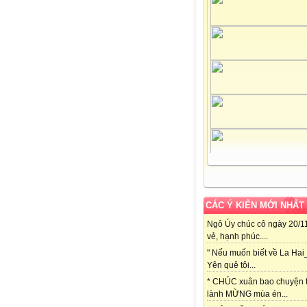
CÁC Ý KIẾN MỚI NHẤT
Ngô Úy chúc cô ngày 20/11
vẻ, hạnh phúc....
" Nếu muốn biết về La Hai
Yên quê tôi...
* CHÚC xuân bao chuyện t
lành MỪNG mùa én...