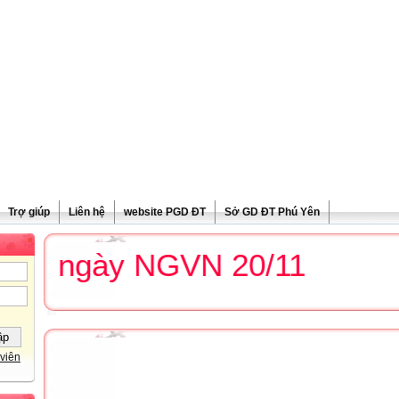
Trợ giúp
Liên hệ
website PGD ĐT
Sở GD ĐT Phú Yên
g ngày NGVN 20/11
viên