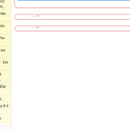
HÚC
...
 Hân
ủy .
Thu
 vui
 . Em
À
.
IỀM
...
y 8-3
à,