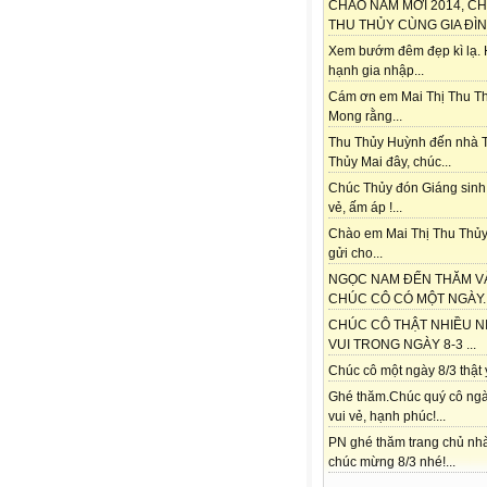
CHÀO NĂM MỚI 2014, C
THU THỦY CÙNG GIA ĐÌNH
Xem bướm đêm đẹp kì lạ.
hạnh gia nhập...
Cám ơn em Mai Thị Thu Th
Mong rằng...
Thu Thủy Huỳnh đến nhà 
Thủy Mai đây, chúc...
Chúc Thủy đón Giáng sinh
vẻ, ấm áp !...
Chào em Mai Thị Thu Thủy
gửi cho...
NGỌC NAM ĐẾN THĂM V
CHÚC CÔ CÓ MỘT NGÀY..
CHÚC CÔ THẬT NHIỀU N
VUI TRONG NGÀY 8-3 ...
Chúc cô một ngày 8/3 thật ý
Ghé thăm.Chúc quý cô ngà
vui vẻ, hạnh phúc!...
PN ghé thăm trang chủ nh
chúc mừng 8/3 nhé!...