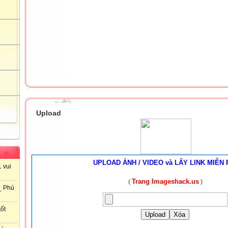
Upload
UPLOAD ẢNH / VIDEO và LẤY LINK MIỄN 
 vui
Trang Imageshack.us
(
)
_ Phú
ốt
Upload
Xóa