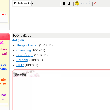
Kích thước font
 Thủy
72
Tiểu
ồng
Đường dẫn
:
p
Gửi ý kiến
 3 -
NG
Thế giới loài rắn
(10/12/11)
theo
Chim công
(10/12/11)
 Chí
@phuyen.edu.vn.
Gấu bắc cực
(10/12/11)
Đại bàng
(10/12/11)
/2011
u cực
Sư tử
(10/12/11)
thành
Bé yêu
à tấm
c và
 học
 cực.