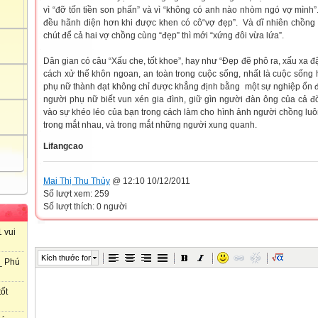
vì “đỡ tốn tiền son phấn” và vì “không có anh nào nhòm ngó vợ mình”
đều hãnh diện hơn khi được khen có cô“vợ đẹp”. Và dĩ nhiên chồn
chút để cả hai vợ chồng cùng “đẹp” thì mới “xứng đôi vừa lứa”.
Dân gian có câu “Xấu che, tốt khoe”, hay như “Đẹp đẽ phô ra, xấu xa đậy
cách xử thế khôn ngoan, an toàn trong cuộc sống, nhất là cuộc sống 
phụ nữ thành đạt không chỉ được khẳng định bằng một sự nghiệp ổn đ
người phụ nữ biết vun xén gia đình, giữ gìn người đàn ông của cả đờ
vào sự khéo léo của bạn trong cách làm cho hình ảnh người chồng luô
trong mắt nhau, và trong mắt những người xung quanh.
Lifangcao
Mai Thị Thu Thủy
@ 12:10 10/12/2011
Số lượt xem: 259
Số lượt thích: 0 người
 vui
Kích thước font
_ Phú
ốt