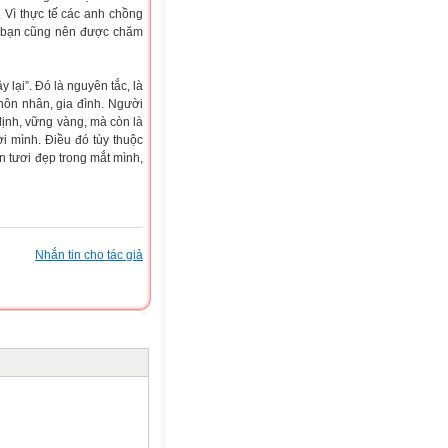
. Vì thực tế các anh chồng
g bạn cũng nên được chăm
 lại”. Đó là nguyên tắc, là
hôn nhân, gia đình. Người
ịnh, vững vàng, mà còn là
i mình. Điều đó tùy thuộc
n tươi đẹp trong mắt mình,
Nhắn tin cho tác giả