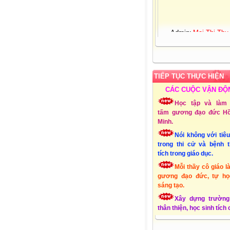
Admin:
Mai Thị Thu
Giới tính:
Nữ
Sinh nhật:
25-03-19
Đơn vị CT:
Trường 
học Xuân Quang 3 – Đ
Xuân - Phú Yên
TIẾP TỤC THỰC HIỆN
Chuyên môn:
Lớp 1
Địa chỉ:
Xuân Quang
CÁC CUỘC VẬN ĐỘ
Đồng Xuân - Phú Yên
Học tập và làm 
Liên hệ Email:
tấm gương đạo đức Hồ
mttthuy.th.xquang3.dx
Minh.
ĐT:
01232856494
Lập Website:
15/10
Nói không với tiê
trong thi cử và bệnh 
tích trong giáo dục.
Mỗi thầy cô giáo l
gương đạo đức, tự họ
sáng tạo.
Xây dựng trường
thân thiện, học sinh tích