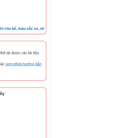
o bé, màu sắc xe, nốt ruồi, xem tuổi.v.v.v )
ể tải được các tài liệu
hoặc
xem phim hướng dẫn
đây