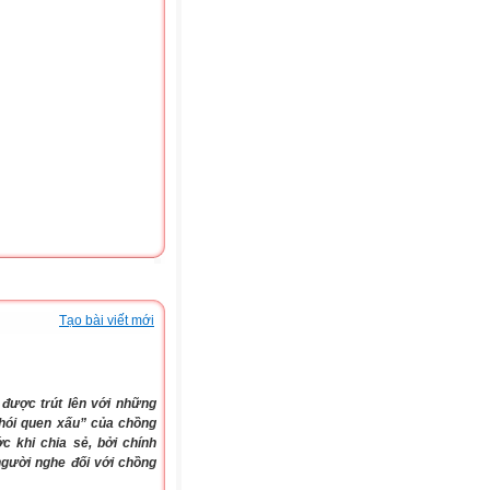
Tạo bài viết mới
được trút lên với những
“thói quen xấu” của chồng
 khi chia sẻ, bởi chính
người nghe đối với chồng