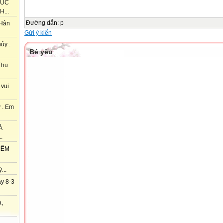
HÚC
...
Đường dẫn
:
p
 Hân
Gửi ý kiến
ủy .
Bé yêu
Thu
 vui
 . Em
À
.
IỀM
...
y 8-3
à,