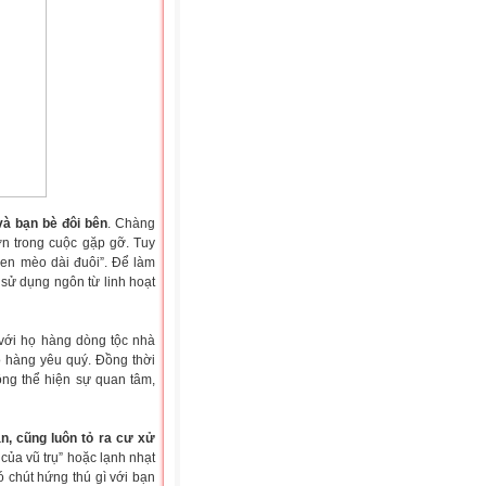
và bạn bè đôi bên
. Chàng
ơn trong cuộc gặp gỡ. Tuy
hen mèo dài đuôi”. Để làm
 sử dụng ngôn từ linh hoạt
 với họ hàng dòng tộc nhà
ọ hàng yêu quý. Đồng thời
ồng thể hiện sự quan tâm,
ạn, cũng luôn tỏ ra cư xử
của vũ trụ” hoặc lạnh nhạt
 chút hứng thú gì với bạn