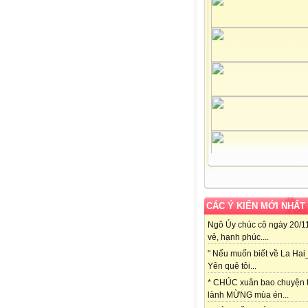
CÁC Ý KIẾN MỚI NHẤT
Ngô Úy chúc cô ngày 20/11
vẻ, hạnh phúc....
" Nếu muốn biết về La Hai
Yên quê tôi...
* CHÚC xuân bao chuyện t
lành MỪNG mùa én...