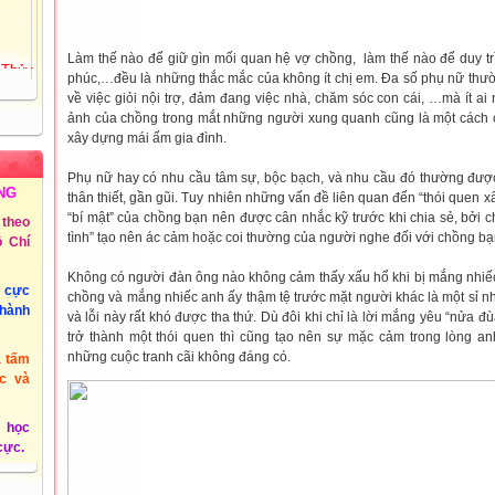
 Thủy
Làm thế nào để giữ gìn mối quan hệ vợ chồng, làm thế nào để duy t
phúc,…đều là những thắc mắc của không ít chị em. Đa số phụ nữ th
72
về việc giỏi nội trợ, đảm đang việc nhà, chăm sóc con cái, …mà ít ai 
Tiểu
ảnh của chồng trong mắt những người xung quanh cũng là một cách c
ồng
xây dựng mái ấm gia đình.
Phụ nữ hay có nhu cầu tâm sự, bộc bạch, và nhu cầu đó thường được
 3 -
NG
thân thiết, gần gũi. Tuy nhiên những vấn đề liên quan đến “thói quen
“bí mật” của chồng bạn nên được cân nhắc kỹ trước khi chia sẻ, bởi 
theo
tình” tạo nên ác cảm hoặc coi thường của người nghe đối với chồng bạ
 Chí
@phuyen.edu.vn.
Không có người đàn ông nào không cảm thấy xấu hổ khi bị mắng nhiế
/2011
u cực
chồng và mắng nhiếc anh ấy thậm tệ trước mặt người khác là một sỉ n
thành
và lỗi này rất khó được tha thứ. Dù đôi khi chỉ là lời mắng yêu “nửa đ
trở thành một thói quen thì cũng tạo nên sự mặc cảm trong lòng 
những cuộc tranh cãi không đáng có.
à tấm
c và
 học
 cực.