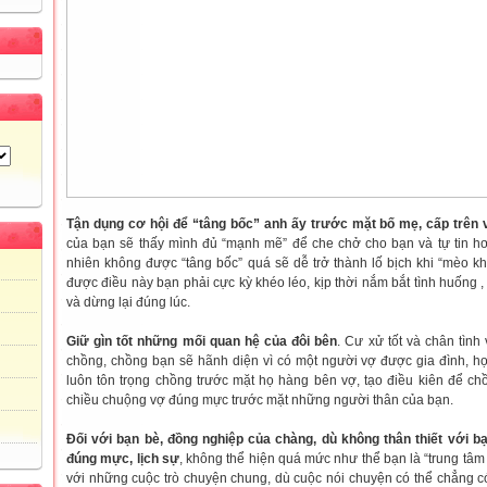
Tận dụng cơ hội để “tâng bốc” anh ấy trước mặt bố mẹ, cấp trên 
của bạn sẽ thấy mình đủ “mạnh mẽ” để che chở cho bạn và tự tin h
nhiên không được “tâng bốc” quá sẽ dễ trở thành lố bịch khi “mèo k
được điều này bạn phải cực kỳ khéo léo, kịp thời nắm bắt tình huống ,
và dừng lại đúng lúc.
Giữ gìn tốt những mối quan hệ của đôi bê
n
. Cư xử tốt và chân tình
chồng, chồng bạn sẽ hãnh diện vì có một người vợ được gia đình, h
luôn tôn trọng chồng trước mặt họ hàng bên vợ, tạo điều kiên để ch
chiều chuộng vợ đúng mực trước mặt những người thân của bạn.
Đối với bạn bè, đồng nghiệp của chàng, dù không thân thiết với b
đúng mực, lịch sự
, không thể hiện quá mức như thể bạn là “trung tâm 
với những cuộc trò chuyện chung, dù cuộc nói chuyện có thể chẳng có