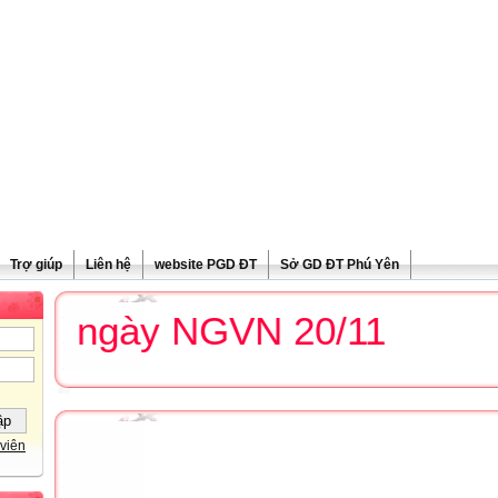
Trợ giúp
Liên hệ
website PGD ĐT
Sở GD ĐT Phú Yên
g ngày NGVN 20/11
viên