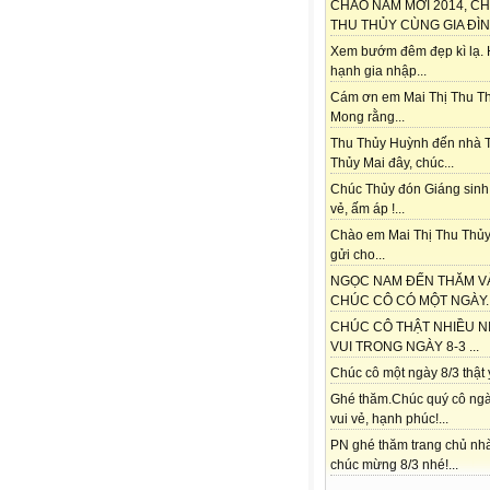
CHÀO NĂM MỚI 2014, C
THU THỦY CÙNG GIA ĐÌNH
Xem bướm đêm đẹp kì lạ.
hạnh gia nhập...
Cám ơn em Mai Thị Thu Th
Mong rằng...
Thu Thủy Huỳnh đến nhà 
Thủy Mai đây, chúc...
Chúc Thủy đón Giáng sinh
vẻ, ấm áp !...
Chào em Mai Thị Thu Thủy
gửi cho...
NGỌC NAM ĐẾN THĂM V
CHÚC CÔ CÓ MỘT NGÀY..
CHÚC CÔ THẬT NHIỀU N
VUI TRONG NGÀY 8-3 ...
Chúc cô một ngày 8/3 thật ý
Ghé thăm.Chúc quý cô ngà
vui vẻ, hạnh phúc!...
PN ghé thăm trang chủ nh
chúc mừng 8/3 nhé!...