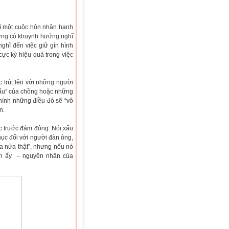
rì một cuộc hôn nhân hạnh
ường có khuynh hướng nghĩ
nghĩ đến việc giữ gìn hình
ực kỳ hiệu quả trong việc
 trút lên với những người
 xấu” của chồng hoặc những
chính những điều đó sẽ “vô
n.
c trước đám đông. Nói xấu
hục đối với người đàn ông,
ùa nửa thật”, nhưng nếu nó
anh ấy – nguyên nhân của