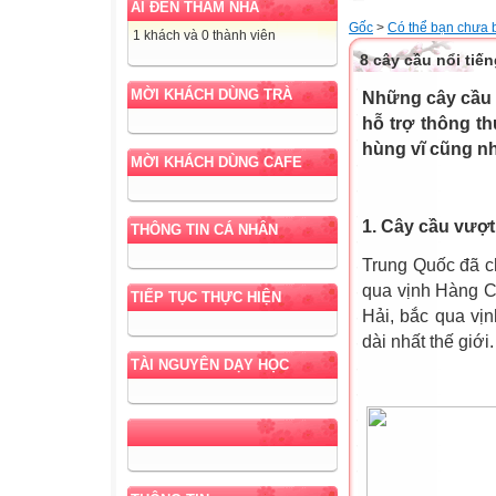
AI ĐẾN THĂM NHÀ
Gốc
>
Có thể bạn chưa b
1 khách và 0 thành viên
8 cây cầu nổi tiến
MỜI KHÁCH DÙNG TRÀ
Những cây cầu n
hỗ trợ thông th
hùng vĩ cũng n
MỜI KHÁCH DÙNG CAFE
1. Cây cầu vượt
THÔNG TIN CÁ NHÂN
Trung Quốc đã c
qua vịnh Hàng C
TIẾP TỤC THỰC HIỆN
Hải, bắc qua vị
dài nhất thế giới.
TÀI NGUYÊN DẠY HỌC