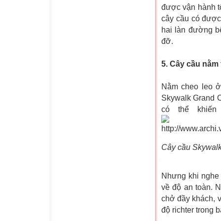
được vận hành tố
cây cầu có được 
hai làn đường b
đỡ.
5. Cây cầu nằm 
Nằm cheo leo ở 
Skywalk Grand C
có thể khiến
Cây cầu Skywalk
Nhưng khi nghe 
về độ an toàn. 
chở đầy khách, v
độ richter trong 