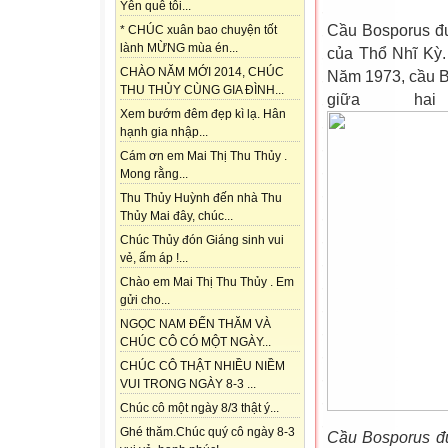
Yên quê tôi...
Cầu Bosporus đư
* CHÚC xuân bao chuyện tốt
lành MỪNG mùa én...
của Thổ Nhĩ Kỳ.
CHÀO NĂM MỚI 2014, CHÚC
Năm 1973, cầu Bo
THU THỦY CÙNG GIA ĐÌNH...
giữa h
Xem bướm đêm đẹp kì lạ. Hân
hạnh gia nhập...
Cám ơn em Mai Thị Thu Thủy .
Mong rằng...
Thu Thủy Huỳnh đến nhà Thu
Thủy Mai đây, chúc...
Chúc Thủy đón Giáng sinh vui
vẻ, ấm áp !...
Chào em Mai Thị Thu Thủy . Em
gửi cho...
NGỌC NAM ĐẾN THĂM VÀ
CHÚC CÔ CÓ MỘT NGÀY...
CHÚC CÔ THẬT NHIỀU NIỀM
VUI TRONG NGÀY 8-3 ...
Chúc cô một ngày 8/3 thật ý...
Ghé thăm.Chúc quý cô ngày 8-3
Cầu Bosporus đư