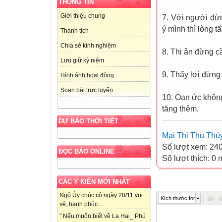
THÔNG TIN
Giới thiệu chung
7. Với người đừn
ý mình thì lòng tấ
Thành tích
Chia sẻ kinh nghiệm
8. Thi ân đừng c
Lưu giữ kỷ niệm
9. Thấy lợi đừng 
Hình ảnh hoạt động
Soạn bài trực tuyến
10. Oan ức không
tăng thêm.
DỰ BÁO THỜI TIẾT
Mai Thị Thu Thủ
Số lượt xem: 24
ĐỌC BÁO ONLINE
Số lượt thích: 0
CÁC Ý KIẾN MỚI NHẤT
Ngô Úy chúc cô ngày 20/11 vui
Kích thước font
vẻ, hạnh phúc....
" Nếu muốn biết về La Hai_ Phú