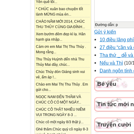
Yên quê tôi...
* CHÚC xuân bao chuyện tốt
lành MỪNG mùa én...
CHÀO NĂM MỚI 2014, CHÚC
Đường dẫn
:
p
THU THỦY CÙNG GIA ĐÌNH...
Gửi ý kiến
Xem bướm đêm đẹp kì lạ. Hân
10 điều lãng phí
hạnh gia nhập...
27 điều “cần và
Cám ơn em Mai Thị Thu Thủy .
Mong rằng...
Tha thứ _ dễ và
Thu Thủy Huỳnh đến nhà Thu
Nếu và Thì
(10/
Thủy Mai đây, chúc...
Danh ngôn tính
Chúc Thủy đón Giáng sinh vui
vẻ, ấm áp !...
Bé yêu
Chào em Mai Thị Thu Thủy . Em
gửi cho...
NGỌC NAM ĐẾN THĂM VÀ
CHÚC CÔ CÓ MỘT NGÀY...
Tin tức mới 
CHÚC CÔ THẬT NHIỀU NIỀM
VUI TRONG NGÀY 8-3 ...
Chúc cô một ngày 8/3 thật ý...
Truyện cười
Ghé thăm.Chúc quý cô ngày 8-3