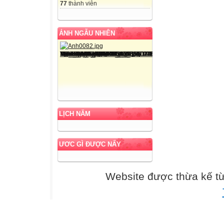
77
thành viên
ẢNH NGẪU NHIÊN
LỊCH NĂM
ƯƠC GÌ ĐƯỢC NẤY
Website được thừa kế t