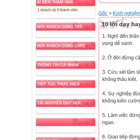
AI ĐẾN THĂM NHÀ
1 khách và 0 thành viên
Gốc
>
Kinh nghiệ
10 lời dạy ha
MỜI KHÁCH DÙNG TRÀ
1. Nghĩ đến thân 
vọng dễ sanh.
MỜI KHÁCH DÙNG CAFE
2. Ở đời đừng cầ
THÔNG TIN CÁ NHÂN
3. Cứu xét tâm 
không thấu kiệt.
TIẾP TỤC THỰC HIỆN
4. Sự nghiệp đừn
không kiên cườn
TÀI NGUYÊN DẠY HỌC
5. Làm việc đừng
ngạo.
6. Giao tiếp đừng