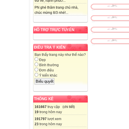
vui vẻ, hạnh phúc!...
PN ghé thăm trang chủ nhà,
chúc mừng 8/3 nhé!...
HỖ TRỢ TRỰC TUYẾN
ĐIỀU TRA Ý KIẾN
Bạn thấy trang này như thế nào?
Đẹp
Bình thường
Đơn điệu
Ý kiến khác
THỐNG KÊ
161667
truy cập (
chi tiết
)
19
trong hôm nay
191797
lượt xem
23
trong hôm nay