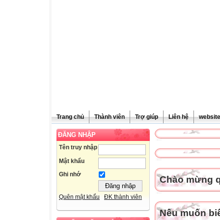
Trang chủ
Thành viên
Trợ giúp
Liên hệ
websit
ĐĂNG NHẬP
Tên truy nhập
Mật khẩu
Ghi nhớ
Chào mừng qu
Quên mật khẩu
ĐK thành viên
Nếu muốn biết