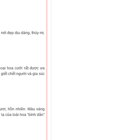
 nét đẹp dịu dàng, thùy mị.
loại hoa cưới rất được ưa
giết chết người và gia súc
tươi, hồn nhiên. Màu vàng
lạ của loài hoa “bình dân”