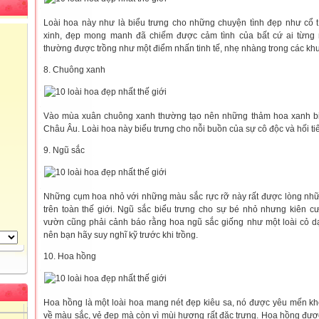
Loài hoa này như là biểu trưng cho những chuyện tình đẹp như cổ 
xinh, đẹp mong manh đã chiếm được cảm tình của bất cứ ai từng 
thường được trồng như một điểm nhấn tinh tế, nhẹ nhàng trong các kh
8. Chuông xanh
Vào mùa xuân chuông xanh thường tạo nên những thảm hoa xanh bi
Châu Âu. Loài hoa này biểu trưng cho nỗi buồn của sự cô độc và hối tiế
9. Ngũ sắc
Những cụm hoa nhỏ với những màu sắc rực rỡ này rất được lòng nh
trên toàn thế giới. Ngũ sắc biểu trưng cho sự bé nhỏ nhưng kiên 
vườn cũng phải cảnh báo rằng hoa ngũ sắc giống như một loài cỏ dại,
nên bạn hãy suy nghĩ kỹ trước khi trồng.
10. Hoa hồng
Hoa hồng là một loài hoa mang nét đẹp kiêu sa, nó được yêu mến k
về màu sắc, vẻ đẹp mà còn vì mùi hương rất đặc trưng. Hoa hồng đượ