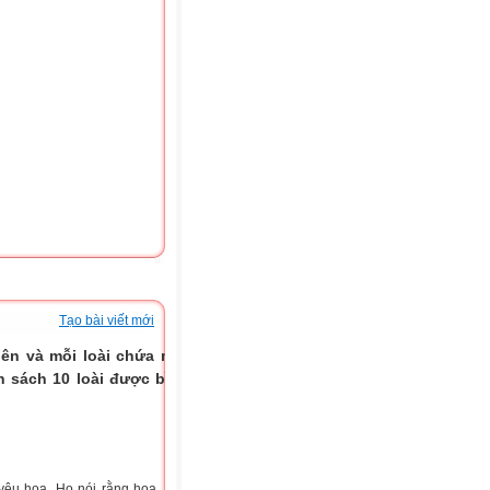
Tạo bài viết mới
ên và mỗi loài chứa một
h sách 10 loài được bình
yêu hoa. Họ nói rằng hoa