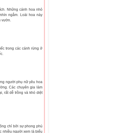
tích. Những cánh hoa nhỏ
nhìn ngắm. Loài hoa này
u vườn.
ếc trong các cánh rừng ở
c.
ững người phụ nữ yêu hoa
cường. Các chuyên gia làm
 rất dễ trồng và khó diệt
hông chỉ bởi sự phong phú
c nhiều người xem là biểu