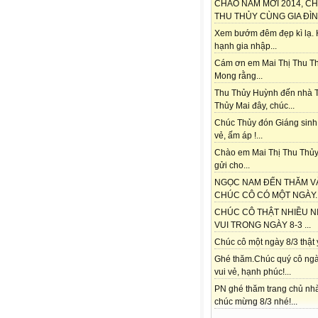
CHÀO NĂM MỚI 2014, C
THU THỦY CÙNG GIA ĐÌNH
Xem bướm đêm đẹp kì lạ.
hạnh gia nhập...
Cám ơn em Mai Thị Thu Th
Mong rằng...
Thu Thủy Huỳnh đến nhà 
Thủy Mai đây, chúc...
Chúc Thủy đón Giáng sinh
vẻ, ấm áp !...
Chào em Mai Thị Thu Thủy
gửi cho...
NGỌC NAM ĐẾN THĂM V
CHÚC CÔ CÓ MỘT NGÀY..
CHÚC CÔ THẬT NHIỀU N
VUI TRONG NGÀY 8-3 ...
Chúc cô một ngày 8/3 thật ý
Ghé thăm.Chúc quý cô ngà
vui vẻ, hạnh phúc!...
PN ghé thăm trang chủ nh
chúc mừng 8/3 nhé!...