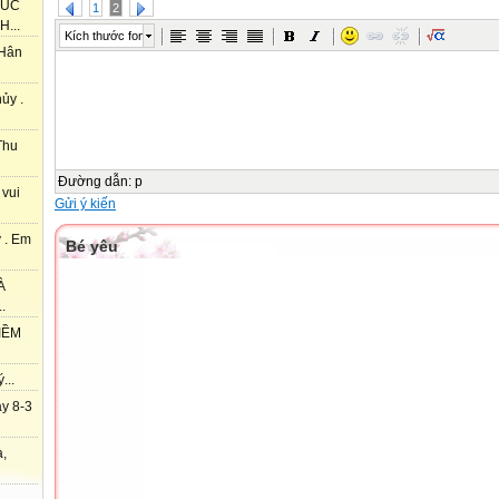
HÚC
1
2
...
Kích thước font
 Hân
ủy .
Thu
Đường dẫn
:
p
 vui
Gửi ý kiến
 . Em
Bé yêu
À
.
IỀM
...
y 8-3
à,