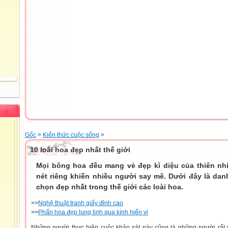
Gốc
>
Kiến thức cuộc sống
>
10 loài hoa đẹp nhất thế giới
Mọi bông hoa đều mang vẻ đẹp kì diệu của thiên nhi
nét riêng khiến nhiều người say mê. Dưới đây là dan
chọn đẹp nhất trong thế giới các loài hoa.
>>
Nghệ thuật tranh giấy đỉnh cao
>>
Phấn hoa đẹp lung linh qua kính hiển vi
Những người thực hiện cuộc khảo sát này cũng là những người rất 