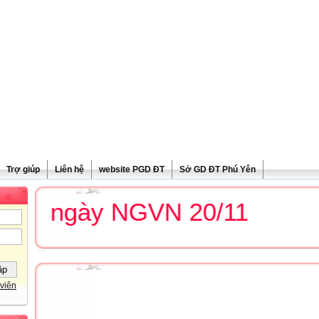
Trợ giúp
Liên hệ
website PGD ĐT
Sở GD ĐT Phú Yên
g ngày NGVN 20/11
viên