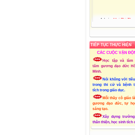
Admin:
Mai Thị Thu
Giới tính:
Nữ
Sinh nhật:
25-03-19
Đơn vị CT:
Trường 
học Xuân Quang 3 – Đ
Xuân - Phú Yên
TIẾP TỤC THỰC HIỆN
Chuyên môn:
Lớp 1
Địa chỉ:
Xuân Quang
CÁC CUỘC VẬN ĐỘ
Đồng Xuân - Phú Yên
Học tập và làm 
Liên hệ Email:
tấm gương đạo đức Hồ
mttthuy.th.xquang3.dx
Minh.
ĐT:
01232856494
Nói không với tiê
Lập Website:
15/10
trong thi cử và bệnh 
tích trong giáo dục.
Mỗi thầy cô giáo l
gương đạo đức, tự họ
sáng tạo.
Xây dựng trường
thân thiện, học sinh tích