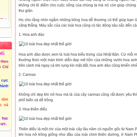
không chi tô điểm cho cuộc sống của chúng ta mà nó còn giúp chúng
thư giãn.
 Thủy
Họ cho rằng nhìn ngắm những bông hoa dễ thương có thể giúp bạn l
72
căng thẳng. Màu sắc của các loài hoa cũng có tác động sâu sắc đến c
Tiểu
ồng
1. Hoa anh đào
 3 -
NG
Hoa anh đào được xem là loài hoa biểu trưng của Nhật Bản. Cứ mỗi m
thưởng thức một màn trình diễn đẹp mê hồn của những vườn hoa anh
theo
trên cành mà ngay cả khi rụng kín mặt đất, hoa anh đào cũng khiến nh
 Chí
@phuyen.edu.vn.
2. Cannas
u cực
/2011
thành
Không chỉ đẹp khi nở hoa mà lá của cây cannas cũng rất được yêu thíc
à tấm
phổ biến và dễ trồng.
c và
3. Hoa thiên điểu
 học
 cực.
Thiên điểu là một chi của một loài cây lâu năm có nguồn gốc từ Nam Ph
khi hoa nở trông giống như đầu của loài chim thiên đường, ở Nam P