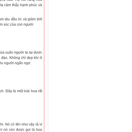
 ta cảm thấy hạnh phúc và
àm dịu đầu óc và giảm bớt
ảm xúc của con người.
ùa xuân người ta lại được
 đào. Không chỉ đẹp khi ở
iều người ngẩn ngơ.
h. Đây là một loài hoa rất
i. Nó có tên như vậy là vì
hi nó còn được gọi là hoa