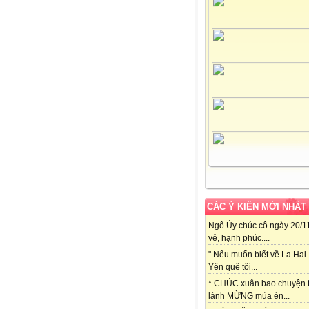
CÁC Ý KIẾN MỚI NHẤT
Ngô Úy chúc cô ngày 20/11
vẻ, hạnh phúc....
" Nếu muốn biết về La Hai
Yên quê tôi...
* CHÚC xuân bao chuyện t
lành MỪNG mùa én...