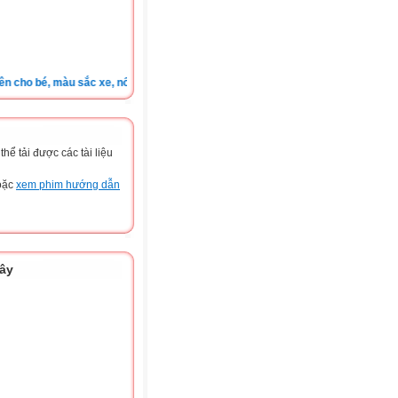
o bé, màu sắc xe, nốt ruồi, xem tuổi.v.v.v )
ể tải được các tài liệu
hoặc
xem phim hướng dẫn
đây