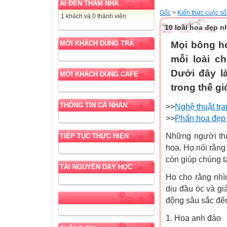
AI ĐẾN THĂM NHÀ
Gốc
>
Kiến thức cuộc s
1 khách và 0 thành viên
10 loài hoa đẹp nh
Mọi bông ho
MỜI KHÁCH DÙNG TRÀ
mỗi loài c
Dưới đây l
MỜI KHÁCH DÙNG CAFE
trong thế gi
THÔNG TIN CÁ NHÂN
>>
Nghệ thuật tra
>>
Phấn hoa đẹp l
Những người thự
TIẾP TỤC THỰC HIỆN
hoa. Họ nói rằng
còn giúp chúng t
TÀI NGUYÊN DẠY HỌC
Họ cho rằng nhì
dịu đầu óc và gi
động sâu sắc đế
1. Hoa anh đào