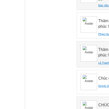
Đào Văn 
Thăm c
phúc !
Phạm H
Thăm 
phúc !
Lê Than
Chúc 
Huỳnh V
CHÚC