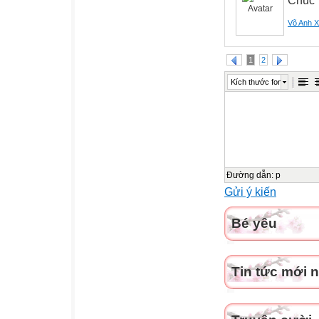
Chúc 
Võ Anh 
1
2
Kích thước font
Đường dẫn
:
p
Gửi ý kiến
Bé yêu
Tin tức mới 