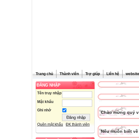
Trang chủ
Thành viên
Trợ giúp
Liên hệ
websit
ĐĂNG NHẬP
Tên truy nhập
Mật khẩu
Ghi nhớ
Chào mừng quý vị
Quên mật khẩu
ĐK thành viên
Nếu muốn biết về 