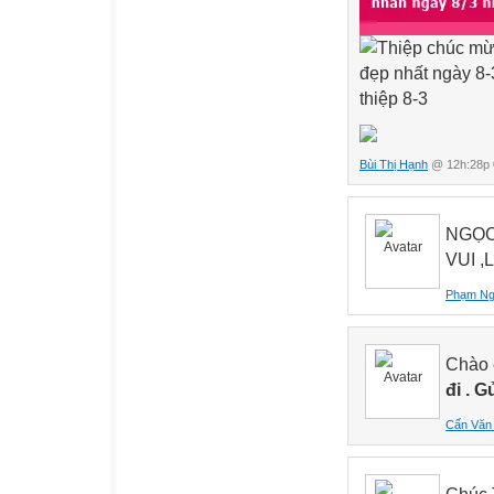
Bùi Thị Hạnh
@ 12h:28p 
NGỌC
VUI ,
Phạm N
Chào
đi . 
Cấn Văn