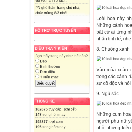
vui vẻ, hạnh phúc!...
PN ghé thăm trang chủ nhà,
chúc mừng 8/3 nhé!...
Loài hoa này nh
Những cánh hoa
HỖ TRỢ TRỰC TUYẾN
bất cứ ai từng 
nhấn tinh tế, nh
ĐIỀU TRA Ý KIẾN
8. Chuông xanh
Bạn thấy trang này như thế nào?
Đẹp
Bình thường
Vào mùa xuân c
Đơn điệu
trong các cánh r
Ý kiến khác
sự cô độc và hối 
9. Ngũ sắc
THỐNG KÊ
162675
truy cập (
chi tiết
)
Những cụm hoa n
147
trong hôm nay
người phụ nữ yê
192877
lượt xem
195
trong hôm nay
nhỏ nhưng kiên