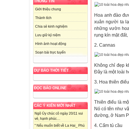
THÔNG TIN
Giới thiệu chung
Hoa anh đào đượ
Thành tích
xuân người ta l
Chia sẻ kinh nghiệm
những vườn hoa 
rụng kín mặt đất
Lưu giữ kỷ niệm
Hình ảnh hoạt động
2. Cannas
Soạn bài trực tuyến
Không chỉ đẹp k
DỰ BÁO THỜI TIẾT
Đây là một loài h
3. Hoa thiên điểu
ĐỌC BÁO ONLINE
Thiên điểu là mộ
CÁC Ý KIẾN MỚI NHẤT
Nó có tên như vậ
Ngô Úy chúc cô ngày 20/11 vui
đường, ở Nam Ph
vẻ, hạnh phúc....
4. Cẩm tú cầu
" Nếu muốn biết về La Hai_ Phú