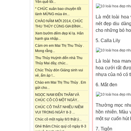
Yên quê tôi...
* CHÚC xuân bao chuyện tốt
lành MỪNG mùa én...
Là một loài hoa 
CHÀO NĂM MỚI 2014, CHÚC
nét đẹp dịu dàn
THU THỦY CÙNG GIA ĐÌNH...
cho những bó ho
Xem bướm đêm đẹp kì lạ. Hân
hạnh gia nhập...
5. Calla Lily
Cám ơn em Mai Thị Thu Thủy .
Mong rằng...
Thu Thủy Huỳnh đến nhà Thu
Là loài hoa mang
Thủy Mai đây, chúc...
hoa cưới rất đượ
Chúc Thủy đón Giáng sinh vui
nhựa của nó có t
vẻ, ấm áp !...
Chào em Mai Thị Thu Thủy . Em
6. Mắt đen
gửi cho...
NGỌC NAM ĐẾN THĂM VÀ
CHÚC CÔ CÓ MỘT NGÀY...
Thường mọc như m
CHÚC CÔ THẬT NHIỀU NIỀM
hồn nhiên. Màu 
VUI TRONG NGÀY 8-3 ...
một sự cuốn hút k
Chúc cô một ngày 8/3 thật ý...
Ghé thăm.Chúc quý cô ngày 8-3
7. Tigôn