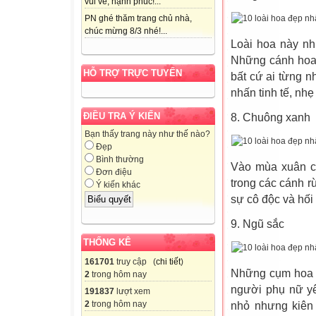
vui vẻ, hạnh phúc!...
PN ghé thăm trang chủ nhà,
chúc mừng 8/3 nhé!...
Loài hoa này nh
Những cánh hoa
HỖ TRỢ TRỰC TUYẾN
bất cứ ai từng 
nhấn tinh tế, nh
ĐIỀU TRA Ý KIẾN
8. Chuông xanh
Bạn thấy trang này như thế nào?
Đẹp
Bình thường
Vào mùa xuân c
Đơn điệu
trong các cánh r
Ý kiến khác
sự cô độc và hối 
9. Ngũ sắc
THỐNG KÊ
161701
truy cập (
chi tiết
)
Những cụm hoa n
2
trong hôm nay
người phụ nữ yê
191837
lượt xem
2
trong hôm nay
nhỏ nhưng kiên