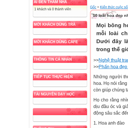
AI ĐẾN THĂM NHÀ
Gốc
>
Kiến thức cuộc s
1 khách và 0 thành viên
10 loài hoa đẹp nh
Mọi bông ho
MỜI KHÁCH DÙNG TRÀ
mỗi loài c
Dưới đây l
MỜI KHÁCH DÙNG CAFE
trong thế gi
THÔNG TIN CÁ NHÂN
>>
Nghệ thuật tra
>>
Phấn hoa đẹp l
Những người thự
TIẾP TỤC THỰC HIỆN
hoa. Họ nói rằng
còn giúp chúng t
TÀI NGUYÊN DẠY HỌC
Họ cho rằng nhì
dịu đầu óc và gi
động sâu sắc đế
1. Hoa anh đào