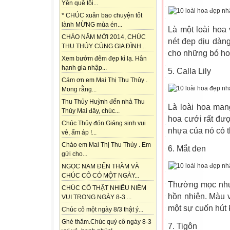
Yên quê tôi...
* CHÚC xuân bao chuyện tốt
lành MỪNG mùa én...
Là một loài hoa 
CHÀO NĂM MỚI 2014, CHÚC
nét đẹp dịu dàn
THU THỦY CÙNG GIA ĐÌNH...
cho những bó ho
Xem bướm đêm đẹp kì lạ. Hân
hạnh gia nhập...
5. Calla Lily
Cám ơn em Mai Thị Thu Thủy .
Mong rằng...
Thu Thủy Huỳnh đến nhà Thu
Là loài hoa mang
Thủy Mai đây, chúc...
hoa cưới rất đượ
Chúc Thủy đón Giáng sinh vui
nhựa của nó có t
vẻ, ấm áp !...
Chào em Mai Thị Thu Thủy . Em
6. Mắt đen
gửi cho...
NGỌC NAM ĐẾN THĂM VÀ
CHÚC CÔ CÓ MỘT NGÀY...
Thường mọc như m
CHÚC CÔ THẬT NHIỀU NIỀM
hồn nhiên. Màu 
VUI TRONG NGÀY 8-3 ...
một sự cuốn hút k
Chúc cô một ngày 8/3 thật ý...
Ghé thăm.Chúc quý cô ngày 8-3
7. Tigôn