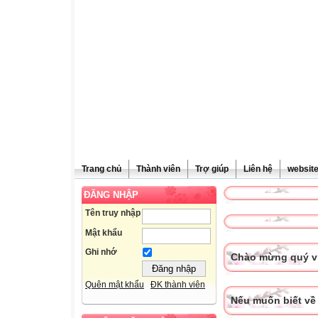
Trang chủ
Thành viên
Trợ giúp
Liên hệ
websit
ĐĂNG NHẬP
Tên truy nhập
Mật khẩu
Ghi nhớ
Chào mừng quý vị
Quên mật khẩu
ĐK thành viên
Nếu muốn biết về 