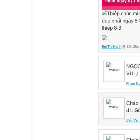
Bùi Thị Hạnh
@ 12h:28p 
NGỌC
VUI ,
Phạm N
Chào
đi . 
Cấn Văn