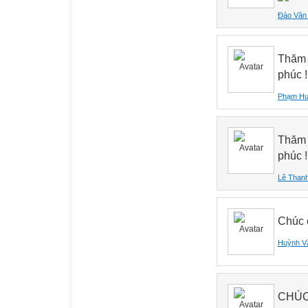
Đào Văn 
Thăm c
phúc !
Phạm H
Thăm 
phúc !
Lê Than
Chúc 
Huỳnh V
CHÚC