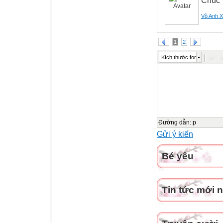
Chúc 
Võ Anh 
1
2
Kích thước font
Đường dẫn
:
p
Gửi ý kiến
Bé yêu
Tin tức mới 