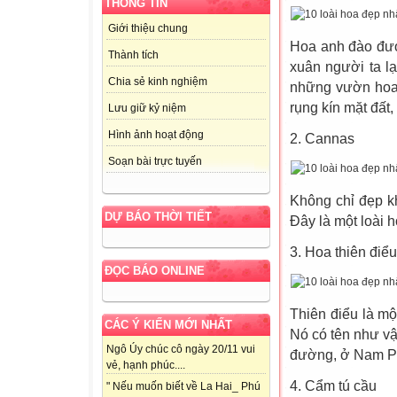
THÔNG TIN
Giới thiệu chung
Hoa anh đào đượ
Thành tích
xuân người ta l
Chia sẻ kinh nghiệm
những vườn hoa 
rụng kín mặt đất
Lưu giữ kỷ niệm
Hình ảnh hoạt động
2. Cannas
Soạn bài trực tuyến
Không chỉ đẹp k
DỰ BÁO THỜI TIẾT
Đây là một loài h
3. Hoa thiên điểu
ĐỌC BÁO ONLINE
Thiên điểu là mộ
CÁC Ý KIẾN MỚI NHẤT
Nó có tên như vậ
Ngô Úy chúc cô ngày 20/11 vui
đường, ở Nam Ph
vẻ, hạnh phúc....
4. Cẩm tú cầu
" Nếu muốn biết về La Hai_ Phú