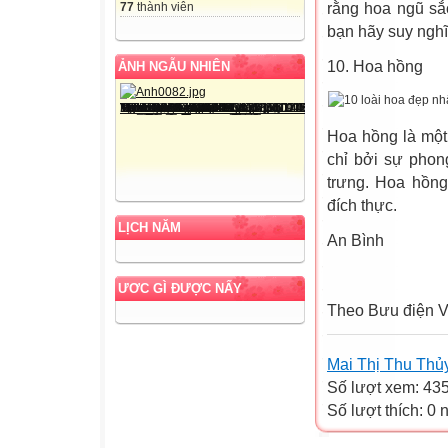
77
thành viên
rằng hoa ngũ sắc
bạn hãy suy nghĩ 
10. Hoa hồng
ẢNH NGẪU NHIÊN
Hoa hồng là một
chỉ bởi sự phon
trưng. Hoa hồng
đích thực.
LỊCH NĂM
An Bình
ƯƠC GÌ ĐƯỢC NẤY
Theo Bưu điện V
Mai Thị Thu Thủ
Số lượt xem: 43
Số lượt thích: 0