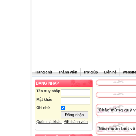
Trang chủ
Thành viên
Trợ giúp
Liên hệ
websit
ĐĂNG NHẬP
Tên truy nhập
Mật khẩu
Ghi nhớ
Chào mừng quý vị
Quên mật khẩu
ĐK thành viên
Nếu muốn biết về 