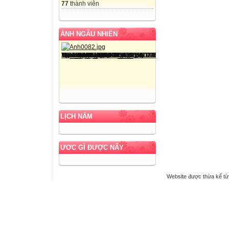
77
thành viên
ẢNH NGẪU NHIÊN
LỊCH NĂM
ƯƠC GÌ ĐƯỢC NẤY
Website được thừa kế t