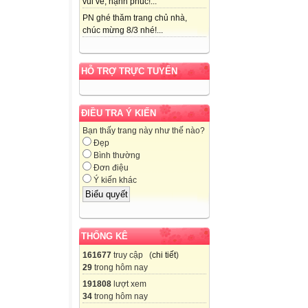
vui vẻ, hạnh phúc!...
PN ghé thăm trang chủ nhà,
chúc mừng 8/3 nhé!...
HỖ TRỢ TRỰC TUYẾN
ĐIỀU TRA Ý KIẾN
Bạn thấy trang này như thế nào?
Đẹp
Bình thường
Đơn điệu
Ý kiến khác
THỐNG KÊ
161677
truy cập (
chi tiết
)
29
trong hôm nay
191808
lượt xem
34
trong hôm nay