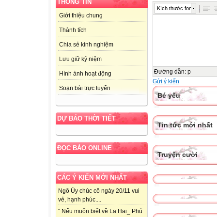
THÔNG TIN
Kích thước font
Giới thiệu chung
Thành tích
Chia sẻ kinh nghiệm
Lưu giữ kỷ niệm
Đường dẫn
:
p
Hình ảnh hoạt động
Gửi ý kiến
Soạn bài trực tuyến
Bé yêu
DỰ BÁO THỜI TIẾT
Tin tức mới nhất
ĐỌC BÁO ONLINE
Truyện cười
CÁC Ý KIẾN MỚI NHẤT
Ngô Úy chúc cô ngày 20/11 vui
vẻ, hạnh phúc....
" Nếu muốn biết về La Hai_ Phú