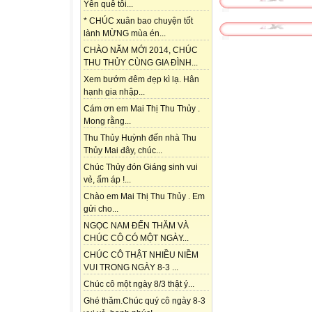
Yên quê tôi...
* CHÚC xuân bao chuyện tốt
lành MỪNG mùa én...
CHÀO NĂM MỚI 2014, CHÚC
THU THỦY CÙNG GIA ĐÌNH...
Xem bướm đêm đẹp kì lạ. Hân
hạnh gia nhập...
Cám ơn em Mai Thị Thu Thủy .
Mong rằng...
Thu Thủy Huỳnh đến nhà Thu
Thủy Mai đây, chúc...
Chúc Thủy đón Giáng sinh vui
vẻ, ấm áp !...
Chào em Mai Thị Thu Thủy . Em
gửi cho...
NGỌC NAM ĐẾN THĂM VÀ
CHÚC CÔ CÓ MỘT NGÀY...
CHÚC CÔ THẬT NHIỀU NIỀM
VUI TRONG NGÀY 8-3 ...
Chúc cô một ngày 8/3 thật ý...
Ghé thăm.Chúc quý cô ngày 8-3