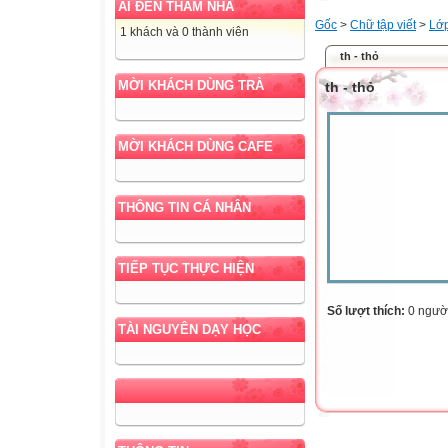
AI ĐẾN THĂM NHÀ
Gốc
>
Chữ tập viết
>
Lớ
1 khách và 0 thành viên
th - thỏ
MỜI KHÁCH DÙNG TRÀ
th - thỏ
MỜI KHÁCH DÙNG CAFE
THÔNG TIN CÁ NHÂN
TIẾP TỤC THỰC HIỆN
Số lượt thích:
0 ngườ
TÀI NGUYÊN DẠY HỌC