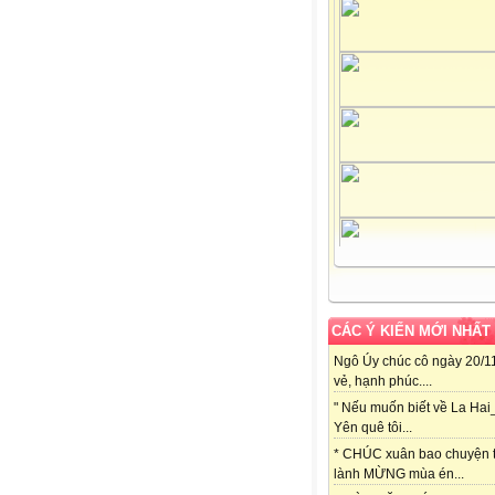
CÁC Ý KIẾN MỚI NHẤT
Ngô Úy chúc cô ngày 20/11
vẻ, hạnh phúc....
" Nếu muốn biết về La Hai
Yên quê tôi...
* CHÚC xuân bao chuyện t
lành MỪNG mùa én...