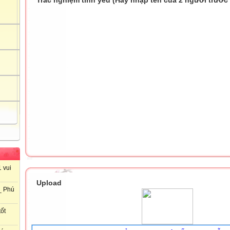
 vui
Upload
_ Phú
ốt