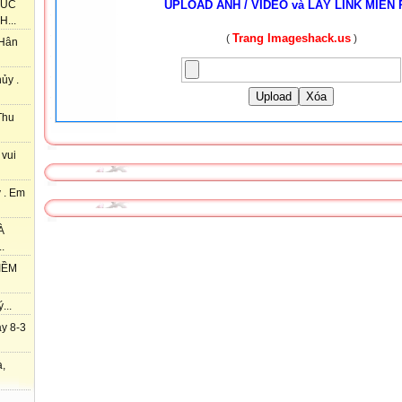
UPLOAD ẢNH / VIDEO và LẤY LINK MIỄN 
HÚC
...
Trang Imageshack.us
(
)
 Hân
ủy .
Upload
Xóa
Thu
 vui
 . Em
À
.
IỀM
...
y 8-3
à,