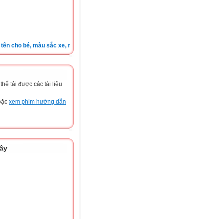
ho bé, màu sắc xe, nốt ruồi, xem tuổi.v.v.v )
ể tải được các tài liệu
hoặc
xem phim hướng dẫn
đây