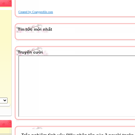
Created by Crazyprofile.com
Tin tức mới nhất
Truyện cười
Trắc nghiệm tình yêu (Hãy nhập tên của 2 người trước k