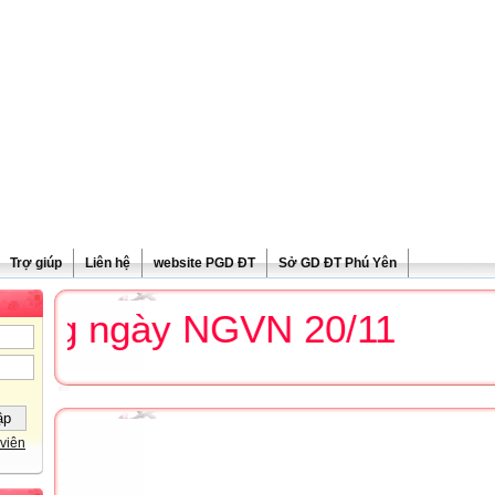
Trợ giúp
Liên hệ
website PGD ĐT
Sở GD ĐT Phú Yên
g ngày NGVN 20/11
viên