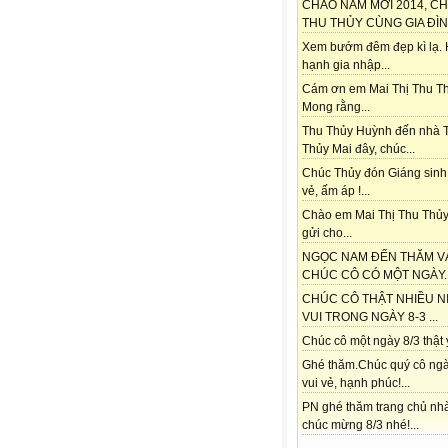
CHÀO NĂM MỚI 2014, C
THU THỦY CÙNG GIA ĐÌNH
Xem bướm đêm đẹp kì lạ.
hạnh gia nhập...
Cám ơn em Mai Thị Thu Th
Mong rằng...
Thu Thủy Huỳnh đến nhà 
Thủy Mai đây, chúc...
Chúc Thủy đón Giáng sinh
vẻ, ấm áp !...
Chào em Mai Thị Thu Thủy
gửi cho...
NGỌC NAM ĐẾN THĂM V
CHÚC CÔ CÓ MỘT NGÀY..
CHÚC CÔ THẬT NHIỀU N
VUI TRONG NGÀY 8-3 ...
Chúc cô một ngày 8/3 thật ý
Ghé thăm.Chúc quý cô ngà
vui vẻ, hạnh phúc!...
PN ghé thăm trang chủ nh
chúc mừng 8/3 nhé!...