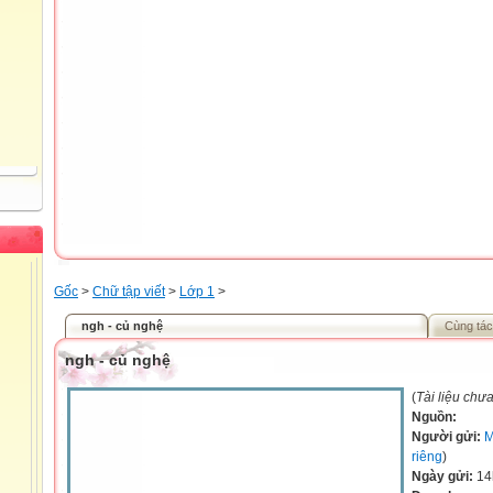
Gốc
>
Chữ tập viết
>
Lớp 1
>
ngh - củ nghệ
Cùng tác
ngh - củ nghệ
(
Tài liệu chư
Nguồn:
Người gửi:
M
riêng
)
Ngày gửi:
14