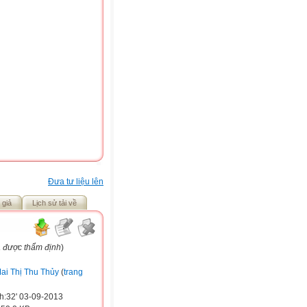
Đưa tư liệu lên
 giả
Lịch sử tải về
a được thẩm định
)
ai Thị Thu Thủy
(
trang
h:32' 03-09-2013