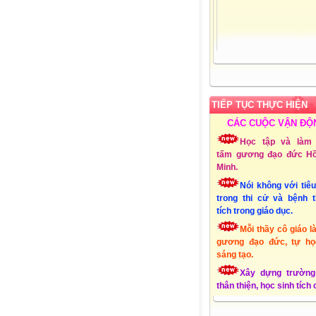
Admin:
Mai Thị Thu
Giới tính:
Nữ
Sinh nhật:
25-03-19
Đơn vị CT:
Trường 
học Xuân Quang 3 – Đ
Xuân - Phú Yên
TIẾP TỤC THỰC HIỆN
Chuyên môn:
Lớp 1
CÁC CUỘC VẬN ĐỘ
Địa chỉ:
Xuân Quang
Đồng Xuân - Phú Yên
Học tập và làm 
Liên hệ Email:
tấm gương đạo đức Hồ
mttthuy.th.xquang3.dx
Minh.
ĐT:
01232856494
Nói không với tiê
Lập Website:
15/10
trong thi cử và bệnh 
tích trong giáo dục.
Mỗi thầy cô giáo l
gương đạo đức, tự họ
sáng tạo.
Xây dựng trường
thân thiện, học sinh tích