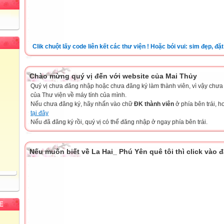
Clik chuột lấy code liên kết các thư viện ! Hoặc bói vui: sim đẹp, đặt tên c
Chào mừng quý vị đến với website của Mai Thủy
Quý vị chưa đăng nhập hoặc chưa đăng ký làm thành viên, vì vậy chưa th
của Thư viện về máy tính của mình.
Nếu chưa đăng ký, hãy nhấn vào chữ
ĐK thành viên
ở phía bên trái, 
tại đây
Nếu đã đăng ký rồi, quý vị có thể đăng nhập ở ngay phía bên trái.
Nếu muốn biết về La Hai_ Phú Yên quê tôi thì click vào 
E