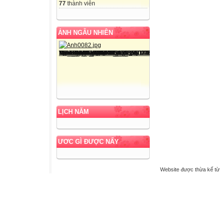
77
thành viên
ẢNH NGẪU NHIÊN
LỊCH NĂM
ƯƠC GÌ ĐƯỢC NẤY
Website được thừa kế t