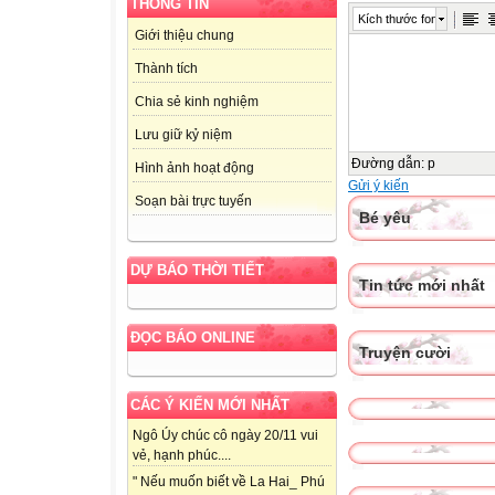
THÔNG TIN
Kích thước font
Giới thiệu chung
Thành tích
Chia sẻ kinh nghiệm
Lưu giữ kỷ niệm
Đường dẫn
:
p
Hình ảnh hoạt động
Gửi ý kiến
Soạn bài trực tuyến
Bé yêu
DỰ BÁO THỜI TIẾT
Tin tức mới nhất
ĐỌC BÁO ONLINE
Truyện cười
CÁC Ý KIẾN MỚI NHẤT
Ngô Úy chúc cô ngày 20/11 vui
vẻ, hạnh phúc....
" Nếu muốn biết về La Hai_ Phú