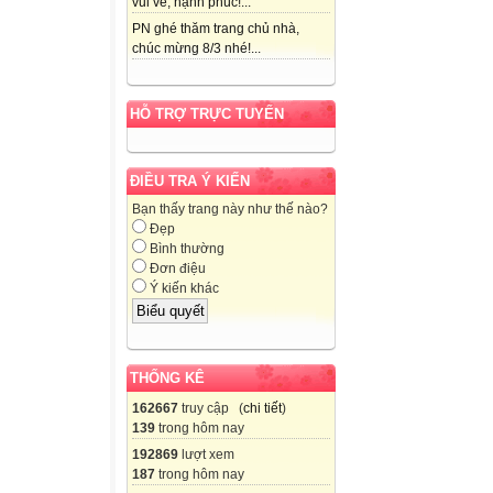
vui vẻ, hạnh phúc!...
PN ghé thăm trang chủ nhà,
chúc mừng 8/3 nhé!...
HỖ TRỢ TRỰC TUYẾN
ĐIỀU TRA Ý KIẾN
Bạn thấy trang này như thế nào?
Đẹp
Bình thường
Đơn điệu
Ý kiến khác
THỐNG KÊ
162667
truy cập (
chi tiết
)
139
trong hôm nay
192869
lượt xem
187
trong hôm nay