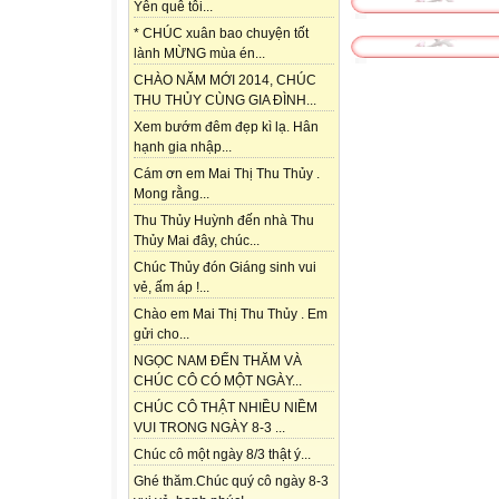
Yên quê tôi...
* CHÚC xuân bao chuyện tốt
lành MỪNG mùa én...
CHÀO NĂM MỚI 2014, CHÚC
THU THỦY CÙNG GIA ĐÌNH...
Xem bướm đêm đẹp kì lạ. Hân
hạnh gia nhập...
Cám ơn em Mai Thị Thu Thủy .
Mong rằng...
Thu Thủy Huỳnh đến nhà Thu
Thủy Mai đây, chúc...
Chúc Thủy đón Giáng sinh vui
vẻ, ấm áp !...
Chào em Mai Thị Thu Thủy . Em
gửi cho...
NGỌC NAM ĐẾN THĂM VÀ
CHÚC CÔ CÓ MỘT NGÀY...
CHÚC CÔ THẬT NHIỀU NIỀM
VUI TRONG NGÀY 8-3 ...
Chúc cô một ngày 8/3 thật ý...
Ghé thăm.Chúc quý cô ngày 8-3