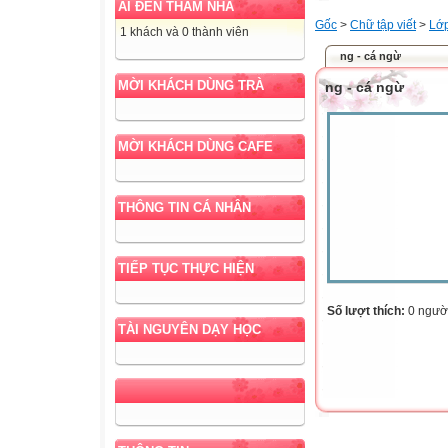
AI ĐẾN THĂM NHÀ
Gốc
>
Chữ tập viết
>
Lớ
1 khách và 0 thành viên
ng - cá ngừ
MỜI KHÁCH DÙNG TRÀ
ng - cá ngừ
MỜI KHÁCH DÙNG CAFE
THÔNG TIN CÁ NHÂN
TIẾP TỤC THỰC HIỆN
Số lượt thích:
0 ngườ
TÀI NGUYÊN DẠY HỌC