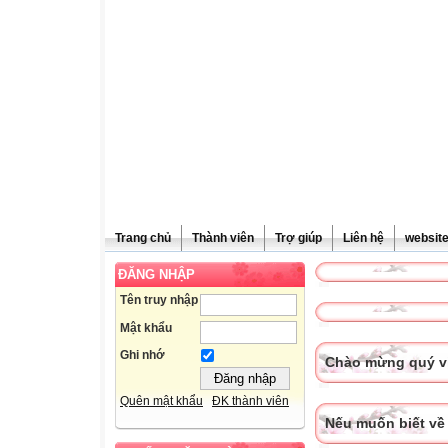
Trang chủ
Thành viên
Trợ giúp
Liên hệ
websit
ĐĂNG NHẬP
Tên truy nhập
Mật khẩu
Ghi nhớ
Chào mừng quý vị
Quên mật khẩu
ĐK thành viên
Nếu muốn biết về 