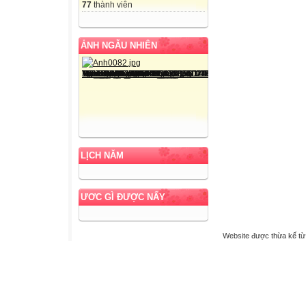
77
thành viên
ẢNH NGẪU NHIÊN
LỊCH NĂM
ƯƠC GÌ ĐƯỢC NẤY
Website được thừa kế t