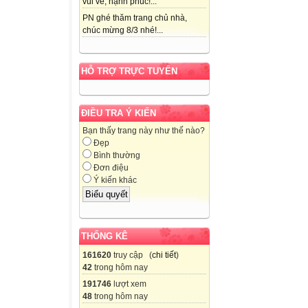
vui vẻ, hạnh phúc!...
PN ghé thăm trang chủ nhà,
chúc mừng 8/3 nhé!...
HỖ TRỢ TRỰC TUYẾN
ĐIỀU TRA Ý KIẾN
Bạn thấy trang này như thế nào?
Đẹp
Bình thường
Đơn điệu
Ý kiến khác
THỐNG KÊ
161620
truy cập (
chi tiết
)
42
trong hôm nay
191746
lượt xem
48
trong hôm nay