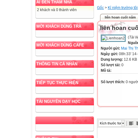
AI ĐẾN THĂM NHÀ
Gốc
>
Kỉ niệm trường tôi
2 khách và 0 thành viên
liên hoan cuối năm
MỜI KHÁCH DÙNG TRÀ
liên hoan cu
(
Tài l
Nguồ
MỜI KHÁCH DÙNG CAFE
Người gửi:
Mai Thị T
Ngày gửi:
08h:33' 14
Dung lượng:
12.6 KB
THÔNG TIN CÁ NHÂN
Số lượt tải:
0
Mô tả:
Số lượt thích:
0 ngườ
TIẾP TỤC THỰC HIỆN
TÀI NGUYÊN DẠY HỌC
Kích thước font