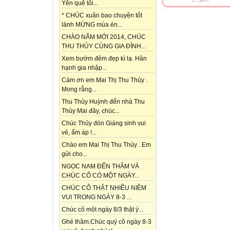
Yên quê tôi...
* CHÚC xuân bao chuyện tốt
lành MỪNG mùa én...
CHÀO NĂM MỚI 2014, CHÚC
THU THỦY CÙNG GIA ĐÌNH...
Xem bướm đêm đẹp kì lạ. Hân
hạnh gia nhập...
Cám ơn em Mai Thị Thu Thủy .
Mong rằng...
Thu Thủy Huỳnh đến nhà Thu
Thủy Mai đây, chúc...
Chúc Thủy đón Giáng sinh vui
vẻ, ấm áp !...
Chào em Mai Thị Thu Thủy . Em
gửi cho...
NGỌC NAM ĐẾN THĂM VÀ
CHÚC CÔ CÓ MỘT NGÀY...
CHÚC CÔ THẬT NHIỀU NIỀM
VUI TRONG NGÀY 8-3 ...
Chúc cô một ngày 8/3 thật ý...
Ghé thăm.Chúc quý cô ngày 8-3