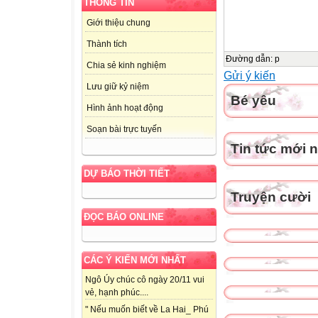
THÔNG TIN
Giới thiệu chung
Thành tích
Đường dẫn
:
p
Chia sẻ kinh nghiệm
Gửi ý kiến
Lưu giữ kỷ niệm
Bé yêu
Hình ảnh hoạt động
Soạn bài trực tuyến
Tin tức mới 
DỰ BÁO THỜI TIẾT
Truyện cười
ĐỌC BÁO ONLINE
CÁC Ý KIẾN MỚI NHẤT
Ngô Úy chúc cô ngày 20/11 vui
vẻ, hạnh phúc....
" Nếu muốn biết về La Hai_ Phú