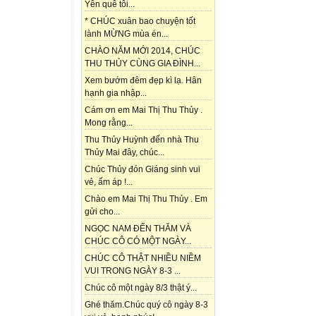
Yên quê tôi...
* CHÚC xuân bao chuyện tốt
lành MỪNG mùa én...
CHÀO NĂM MỚI 2014, CHÚC
THU THỦY CÙNG GIA ĐÌNH...
Xem bướm đêm đẹp kì lạ. Hân
hạnh gia nhập...
Cám ơn em Mai Thị Thu Thủy .
Mong rằng...
Thu Thủy Huỳnh đến nhà Thu
Thủy Mai đây, chúc...
Chúc Thủy đón Giáng sinh vui
vẻ, ấm áp !...
Chào em Mai Thị Thu Thủy . Em
gửi cho...
NGỌC NAM ĐẾN THĂM VÀ
CHÚC CÔ CÓ MỘT NGÀY...
CHÚC CÔ THẬT NHIỀU NIỀM
VUI TRONG NGÀY 8-3 ...
Chúc cô một ngày 8/3 thật ý...
Ghé thăm.Chúc quý cô ngày 8-3