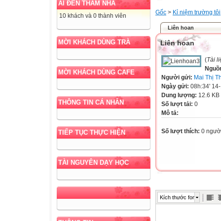
AI ĐẾN THĂM NHÀ
Gốc
>
Kỉ niệm trường tôi
10 khách và 0 thành viên
Liên hoan
MỜI KHÁCH DÙNG TRÀ
Liên hoan
(
Tài l
Nguồ
MỜI KHÁCH DÙNG CAFE
Người gửi:
Mai Thị T
Ngày gửi:
08h:34' 14
Dung lượng:
12.6 KB
THÔNG TIN CÁ NHÂN
Số lượt tải:
0
Mô tả:
Số lượt thích:
0 ngườ
TIẾP TỤC THỰC HIỆN
TÀI NGUYÊN DẠY HỌC
Kích thước font