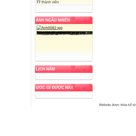
77
thành viên
ẢNH NGẪU NHIÊN
LỊCH NĂM
ƯƠC GÌ ĐƯỢC NẤY
Website được thừa kế t