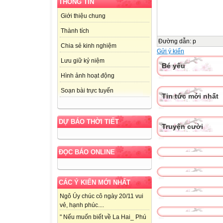
THÔNG TIN
Giới thiệu chung
Thành tích
Đường dẫn
:
p
Chia sẻ kinh nghiệm
Gửi ý kiến
Lưu giữ kỷ niệm
Bé yêu
Hình ảnh hoạt động
Soạn bài trực tuyến
Tin tức mới nhất
DỰ BÁO THỜI TIẾT
Truyện cười
ĐỌC BÁO ONLINE
CÁC Ý KIẾN MỚI NHẤT
Ngô Úy chúc cô ngày 20/11 vui
vẻ, hạnh phúc....
" Nếu muốn biết về La Hai_ Phú