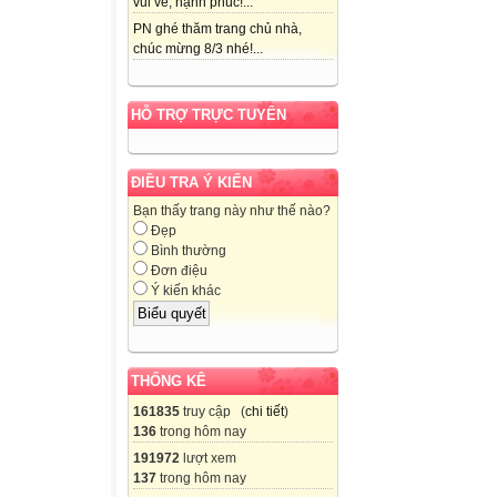
vui vẻ, hạnh phúc!...
PN ghé thăm trang chủ nhà,
chúc mừng 8/3 nhé!...
HỖ TRỢ TRỰC TUYẾN
ĐIỀU TRA Ý KIẾN
Bạn thấy trang này như thế nào?
Đẹp
Bình thường
Đơn điệu
Ý kiến khác
THỐNG KÊ
161835
truy cập (
chi tiết
)
136
trong hôm nay
191972
lượt xem
137
trong hôm nay