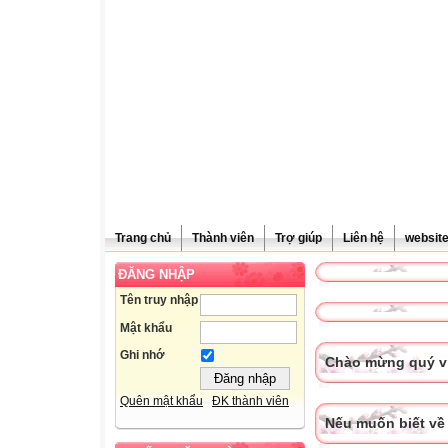
Trang chủ
Thành viên
Trợ giúp
Liên hệ
websit
ĐĂNG NHẬP
Tên truy nhập
Mật khẩu
Ghi nhớ
Chào mừng quý vị
Quên mật khẩu
ĐK thành viên
Nếu muốn biết về 