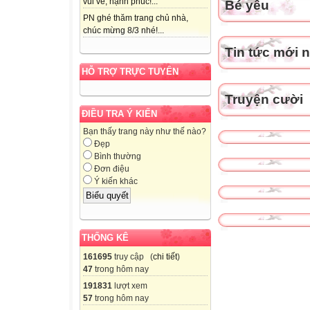
vui vẻ, hạnh phúc!...
Bé yêu
PN ghé thăm trang chủ nhà,
chúc mừng 8/3 nhé!...
Tin tức mới 
HỖ TRỢ TRỰC TUYẾN
Truyện cười
ĐIỀU TRA Ý KIẾN
Bạn thấy trang này như thế nào?
Đẹp
Bình thường
Đơn điệu
Ý kiến khác
THỐNG KÊ
161695
truy cập (
chi tiết
)
47
trong hôm nay
191831
lượt xem
57
trong hôm nay