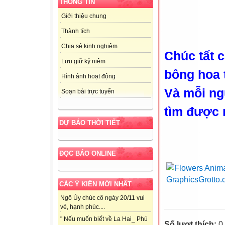
THÔNG TIN
Giới thiệu chung
Thành tích
Chia sẻ kinh nghiệm
Chúc tất c
Lưu giữ kỷ niệm
bông hoa 
Hình ảnh hoạt động
Và mỗi ng
Soạn bài trực tuyến
tìm được m
DỰ BÁO THỜI TIẾT
ĐỌC BÁO ONLINE
CÁC Ý KIẾN MỚI NHẤT
Ngô Úy chúc cô ngày 20/11 vui
vẻ, hạnh phúc....
" Nếu muốn biết về La Hai_ Phú
Số lượt thích:
0