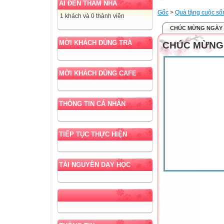
AI ĐẾN THĂM NHÀ
Gốc
>
Quà tặng cuộc số
1 khách và 0 thành viên
CHÚC MỪNG NGÀY 
MỜI KHÁCH DÙNG TRÀ
CHÚC MỪNG
MỜI KHÁCH DÙNG CAFE
THÔNG TIN CÁ NHÂN
TIẾP TỤC THỰC HIỆN
TÀI NGUYÊN DẠY HỌC