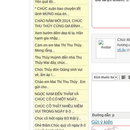
Yên quê tôi...
* CHÚC xuân bao chuyện tốt
lành MỪNG mùa én...
CHÀO NĂM MỚI 2014, CHÚC
THU THỦY CÙNG GIA ĐÌNH...
Xem bướm đêm đẹp kì lạ. Hân
hạnh gia nhập...
Chúc Ma
hương,v
Cám ơn em Mai Thị Thu Thủy .
Võ Ẩn
@ 
Mong rằng...
Thu Thủy Huỳnh đến nhà Thu
Thủy Mai đây, chúc...
Chúc Thủy đón Giáng sinh vui
vẻ, ấm áp !...
Kích thước font
Chào em Mai Thị Thu Thủy . Em
gửi cho...
NGỌC NAM ĐẾN THĂM VÀ
CHÚC CÔ CÓ MỘT NGÀY...
CHÚC CÔ THẬT NHIỀU NIỀM
VUI TRONG NGÀY 8-3 ...
Đường dẫn
:
p
Chúc cô một ngày 8/3 thật ý...
Gửi ý kiến
Ghé thăm.Chúc quý cô ngày 8-3