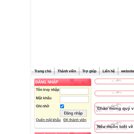
Trang chủ
Thành viên
Trợ giúp
Liên hệ
websit
ĐĂNG NHẬP
Tên truy nhập
Mật khẩu
Ghi nhớ
Chào mừng quý vị
Quên mật khẩu
ĐK thành viên
Nếu muốn biết về 