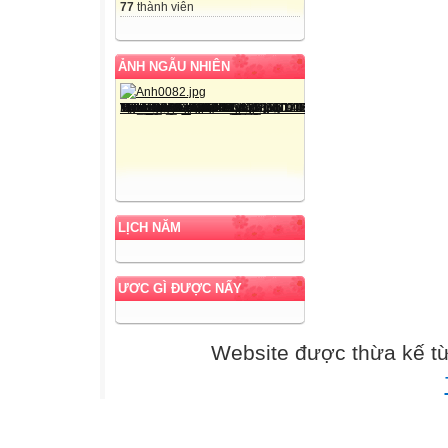
77
thành viên
ẢNH NGẪU NHIÊN
LỊCH NĂM
ƯƠC GÌ ĐƯỢC NẤY
Website được thừa kế t