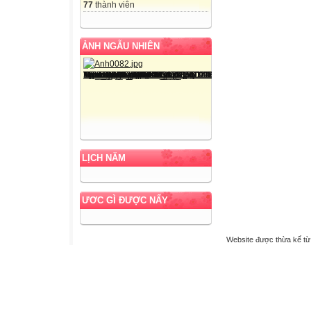
77
thành viên
ẢNH NGẪU NHIÊN
LỊCH NĂM
ƯƠC GÌ ĐƯỢC NẤY
Website được thừa kế t