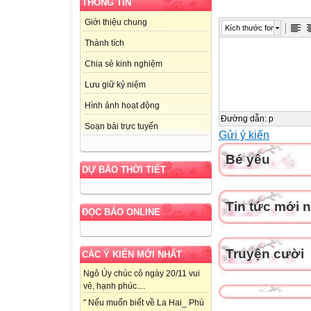
THÔNG TIN
Giới thiệu chung
Kích thước font
Thành tích
Chia sẻ kinh nghiệm
Lưu giữ kỷ niệm
Hình ảnh hoạt động
Đường dẫn
:
p
Soạn bài trực tuyến
Gửi ý kiến
Bé yêu
DỰ BÁO THỜI TIẾT
Tin tức mới 
ĐỌC BÁO ONLINE
Truyện cười
CÁC Ý KIẾN MỚI NHẤT
Ngô Úy chúc cô ngày 20/11 vui
vẻ, hạnh phúc....
" Nếu muốn biết về La Hai_ Phú