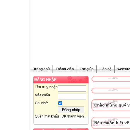
Trang chủ
Thành viên
Trợ giúp
Liên hệ
websit
ĐĂNG NHẬP
Tên truy nhập
Mật khẩu
Ghi nhớ
Chào mừng quý vị
Quên mật khẩu
ĐK thành viên
Nếu muốn biết về 