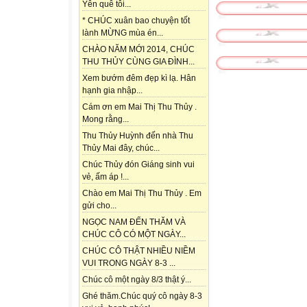
Yên quê tôi...
* CHÚC xuân bao chuyện tốt
lành MỪNG mùa én...
CHÀO NĂM MỚI 2014, CHÚC
THU THỦY CÙNG GIA ĐÌNH...
Xem bướm đêm đẹp kì lạ. Hân
hạnh gia nhập...
Cám ơn em Mai Thị Thu Thủy .
Mong rằng...
Thu Thủy Huỳnh đến nhà Thu
Thủy Mai đây, chúc...
Chúc Thủy đón Giáng sinh vui
vẻ, ấm áp !...
Chào em Mai Thị Thu Thủy . Em
gửi cho...
NGỌC NAM ĐẾN THĂM VÀ
CHÚC CÔ CÓ MỘT NGÀY...
CHÚC CÔ THẬT NHIỀU NIỀM
VUI TRONG NGÀY 8-3 ...
Chúc cô một ngày 8/3 thật ý...
Ghé thăm.Chúc quý cô ngày 8-3