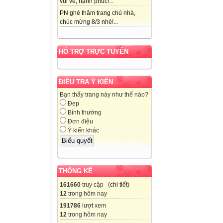
vui vẻ, hạnh phúc!...
PN ghé thăm trang chủ nhà,
chúc mừng 8/3 nhé!...
HỖ TRỢ TRỰC TUYẾN
ĐIỀU TRA Ý KIẾN
Bạn thấy trang này như thế nào?
Đẹp
Bình thường
Đơn điệu
Ý kiến khác
THỐNG KÊ
161660
truy cập (
chi tiết
)
12
trong hôm nay
191786
lượt xem
12
trong hôm nay