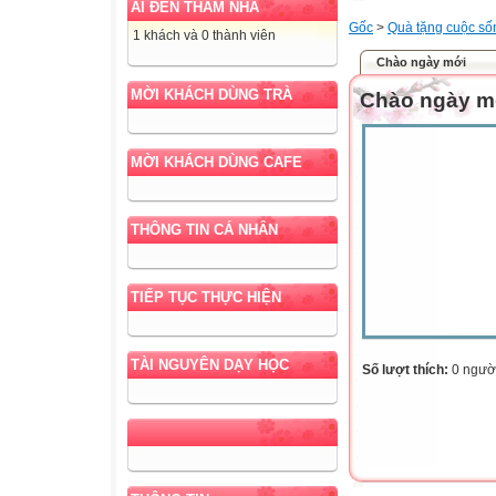
AI ĐẾN THĂM NHÀ
Gốc
>
Quà tặng cuộc số
1 khách và 0 thành viên
Chào ngày mới
MỜI KHÁCH DÙNG TRÀ
Chào ngày m
MỜI KHÁCH DÙNG CAFE
THÔNG TIN CÁ NHÂN
TIẾP TỤC THỰC HIỆN
TÀI NGUYÊN DẠY HỌC
Số lượt thích:
0 ngườ