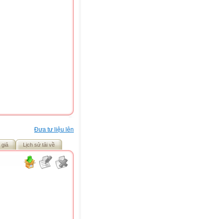
Đưa tư liệu lên
 giả
Lịch sử tải về