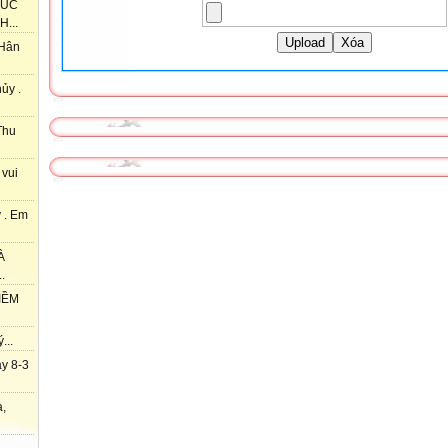
HÚC
...
Upload
Xóa
 Hân
ủy .
Thu
 vui
 . Em
À
.
IỀM
...
y 8-3
à,