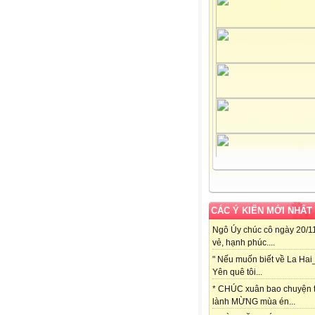
CÁC Ý KIẾN MỚI NHẤT
Ngô Úy chúc cô ngày 20/11
vẻ, hạnh phúc....
" Nếu muốn biết về La Hai
Yên quê tôi...
* CHÚC xuân bao chuyện t
lành MỪNG mùa én...