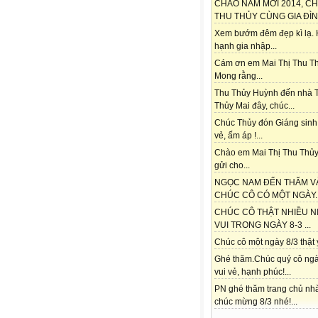
CHÀO NĂM MỚI 2014, C
THU THỦY CÙNG GIA ĐÌNH
Xem bướm đêm đẹp kì lạ.
hạnh gia nhập...
Cám ơn em Mai Thị Thu Th
Mong rằng...
Thu Thủy Huỳnh đến nhà 
Thủy Mai đây, chúc...
Chúc Thủy đón Giáng sinh
vẻ, ấm áp !...
Chào em Mai Thị Thu Thủy
gửi cho...
NGỌC NAM ĐẾN THĂM V
CHÚC CÔ CÓ MỘT NGÀY..
CHÚC CÔ THẬT NHIỀU N
VUI TRONG NGÀY 8-3 ...
Chúc cô một ngày 8/3 thật ý
Ghé thăm.Chúc quý cô ngà
vui vẻ, hạnh phúc!...
PN ghé thăm trang chủ nh
chúc mừng 8/3 nhé!...