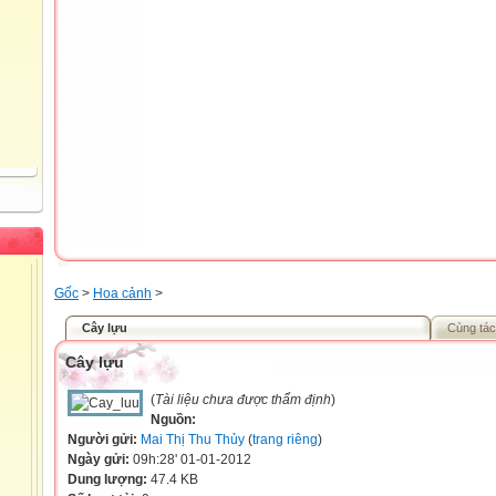
Gốc
>
Hoa cảnh
>
Cây lựu
Cùng tác
Cây lựu
(
Tài liệu chưa được thẩm định
)
Nguồn:
Người gửi:
Mai Thị Thu Thủy
(
trang riêng
)
Ngày gửi:
09h:28' 01-01-2012
Dung lượng:
47.4 KB