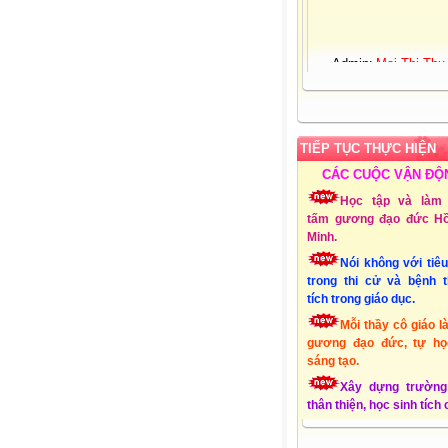
Admin:
Mai Thị Thu
Giới tính:
Nữ
Sinh nhật:
25-03-19
Đơn vị CT:
Trường 
học Xuân Quang 3 – Đ
Xuân - Phú Yên
TIẾP TỤC THỰC HIỆN
Chuyên môn:
Lớp 1
Địa chỉ:
Xuân Quang
CÁC CUỘC VẬN ĐỘ
Đồng Xuân - Phú Yên
Học tập và làm 
Liên hệ Email:
tấm gương đạo đức Hồ
mttthuy.th.xquang3.dx
Minh.
ĐT:
01232856494
Nói không với tiê
Lập Website:
15/10
trong thi cử và bệnh 
tích trong giáo dục.
Mỗi thầy cô giáo l
gương đạo đức, tự họ
sáng tạo.
Xây dựng trường
thân thiện, học sinh tích