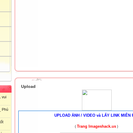
Upload
 vui
_ Phú
UPLOAD ẢNH / VIDEO và LẤY LINK MIỄN 
ốt
Trang Imageshack.us
(
)