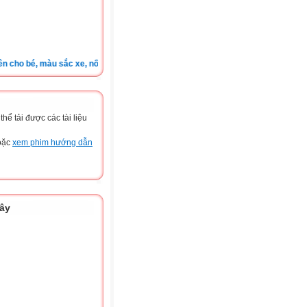
ho bé, màu sắc xe, nốt ruồi, xem tuổi.v.v.v )
ể tải được các tài liệu
hoặc
xem phim hướng dẫn
đây