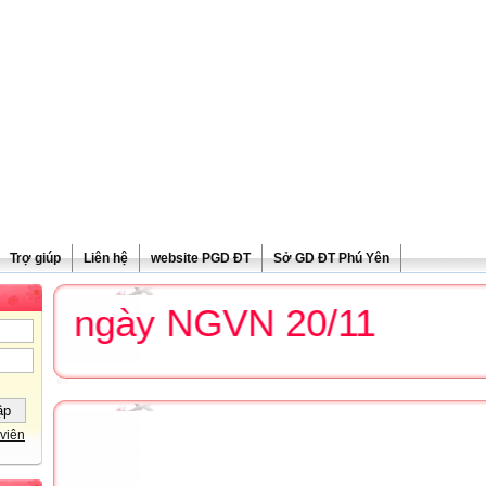
Trợ giúp
Liên hệ
website PGD ĐT
Sở GD ĐT Phú Yên
g ngày NGVN 20/11
viên