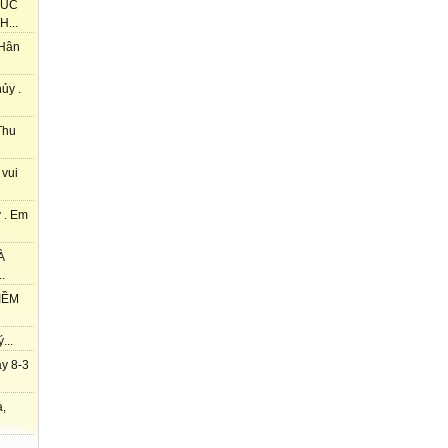
HÚC
...
 Hân
ủy .
Thu
 vui
 . Em
À
.
IỀM
...
y 8-3
à,