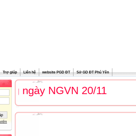
Trợ giúp
Liên hệ
website PGD ĐT
Sở GD ĐT Phú Yên
g ngày NGVN 20/11
viên