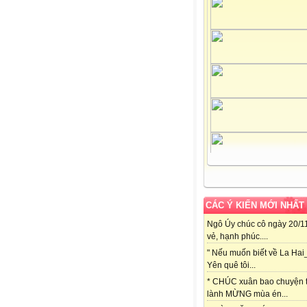
CÁC Ý KIẾN MỚI NHẤT
Ngô Úy chúc cô ngày 20/11
vẻ, hạnh phúc....
" Nếu muốn biết về La Hai
Yên quê tôi...
* CHÚC xuân bao chuyện t
lành MỪNG mùa én...