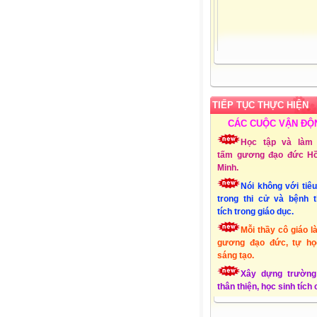
Admin:
Mai Thị Thu
Giới tính:
Nữ
Sinh nhật:
25-03-19
Đơn vị CT:
Trường 
học Xuân Quang 3 – Đ
Xuân - Phú Yên
TIẾP TỤC THỰC HIỆN
Chuyên môn:
Lớp 1
CÁC CUỘC VẬN ĐỘ
Địa chỉ:
Xuân Quang
Đồng Xuân - Phú Yên
Học tập và làm 
Liên hệ Email:
tấm gương đạo đức Hồ
mttthuy.th.xquang3.dx
Minh.
ĐT:
01232856494
Nói không với tiê
Lập Website:
15/10
trong thi cử và bệnh 
tích trong giáo dục.
Mỗi thầy cô giáo l
gương đạo đức, tự họ
sáng tạo.
Xây dựng trường
thân thiện, học sinh tích