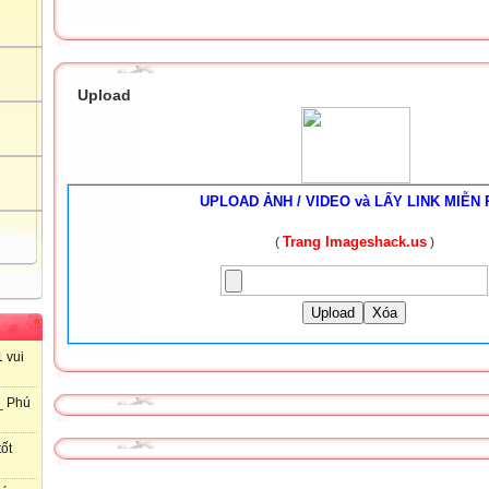
Upload
UPLOAD ẢNH / VIDEO và LẤY LINK MIỄN 
Trang Imageshack.us
(
)
Upload
Xóa
 vui
_ Phú
ốt