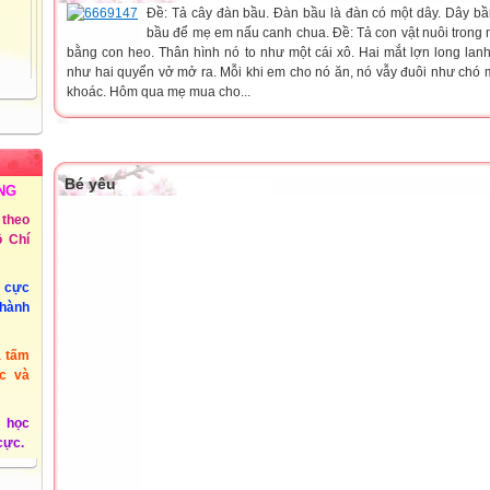
Đề: Tả cây đàn bầu. Đàn bầu là đàn có một dây. Dây bầu
bầu để mẹ em nấu canh chua. Đề: Tả con vật nuôi trong 
 Thủy
bằng con heo. Thân hình nó to như một cái xô. Hai mắt lợn long lanh
như hai quyển vở mở ra. Mỗi khi em cho nó ăn, nó vẫy đuôi như chó 
72
khoác. Hôm qua mẹ mua cho...
Tiểu
ồng
Bé yêu
NG
 3 -
theo
 Chí
@phuyen.edu.vn.
u cực
/2011
thành
à tấm
c và
 học
 cực.