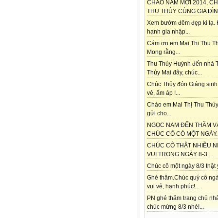
CHÀO NĂM MỚI 2014, C
THU THỦY CÙNG GIA ĐÌNH
Xem bướm đêm đẹp kì lạ.
hạnh gia nhập...
Cám ơn em Mai Thị Thu Th
Mong rằng...
Thu Thủy Huỳnh đến nhà 
Thủy Mai đây, chúc...
Chúc Thủy đón Giáng sinh
vẻ, ấm áp !...
Chào em Mai Thị Thu Thủy
gửi cho...
NGỌC NAM ĐẾN THĂM V
CHÚC CÔ CÓ MỘT NGÀY..
CHÚC CÔ THẬT NHIỀU N
VUI TRONG NGÀY 8-3 ...
Chúc cô một ngày 8/3 thật ý
Ghé thăm.Chúc quý cô ngà
vui vẻ, hạnh phúc!...
PN ghé thăm trang chủ nh
chúc mừng 8/3 nhé!...