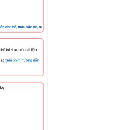
cho bé, màu sắc xe, nốt ruồi, xem tuổi.v.v.v )
ể tải được các tài liệu
hoặc
xem phim hướng dẫn
đây