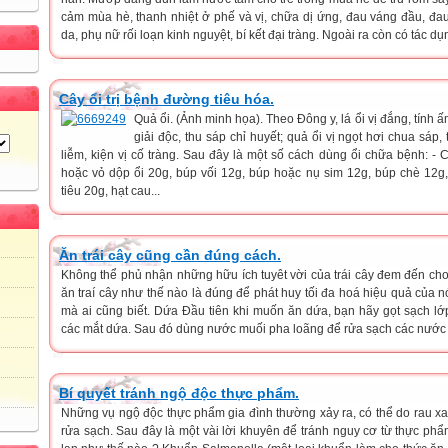
cảm mùa hè, thanh nhiệt ở phế và vị, chữa dị ứng, đau váng đầu, đau
da, phụ nữ rối loạn kinh nguyệt, bí kết đại tràng. Ngoài ra còn có tác dụn
Cây ổi trị bệnh đường tiêu hóa.
Quả ổi. (Ảnh minh họa). Theo Đông y, lá ổi vị đắng, tính 
giải độc, thu sáp chỉ huyết; quả ổi vị ngọt hơi chua sáp,
liễm, kiện vị cố tràng. Sau đây là một số cách dùng ổi chữa bệnh: - 
hoặc vỏ dộp ổi 20g, búp vối 12g, búp hoặc nụ sim 12g, búp chè 12g,
tiêu 20g, hạt cau...
Ăn trái cây cũng cần đúng cách.
Không thể phủ nhận những hữu ích tuyêt vời của trái cây đem đến cho
ăn traí cây như thế nào là đúng để phát huy tối đa hoá hiệu quả của nó
mà ai cũng biết. Dứa Đầu tiên khi muốn ăn dứa, bạn hãy gọt sạch lớp
các mắt dứa. Sau đó dùng nước muối pha loãng để rửa sạch các nước 
Bí quyết tránh ngộ độc thực phẩm.
Những vụ ngộ độc thực phẩm gia đình thường xảy ra, có thể do rau 
rửa sạch. Sau đây là một vài lời khuyên để tránh nguy cơ từ thực ph