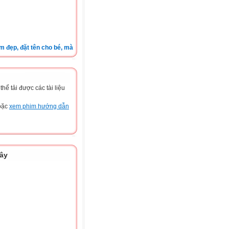
, đặt tên cho bé, màu sắc xe, nốt ruồi, xem tuổi.v.v.v )
ể tải được các tài liệu
hoặc
xem phim hướng dẫn
đây