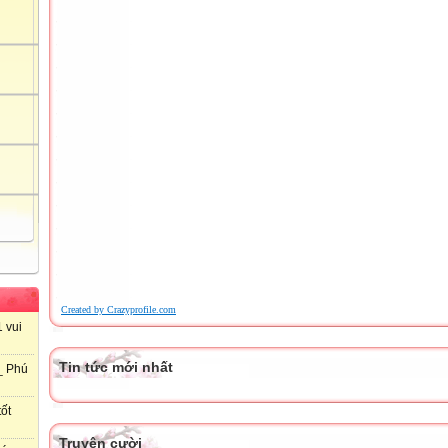
Created by Crazyprofile.com
 vui
Tin tức mới nhất
_ Phú
ốt
Truyện cười