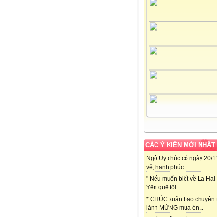
CÁC Ý KIẾN MỚI NHẤT
Ngô Úy chúc cô ngày 20/11
vẻ, hạnh phúc....
" Nếu muốn biết về La Hai
Yên quê tôi...
* CHÚC xuân bao chuyện t
lành MỪNG mùa én...