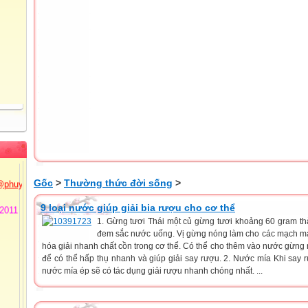
 Thủy
72
Tiểu
ồng
 3 -
@phuyen.edu.vn.
Gốc
>
Thường thức đời sống
>
/2011
9 loại nước giúp giải bia rượu cho cơ thể
1. Gừng tươi Thái một củ gừng tươi khoảng 60 gram th
đem sắc nước uống. Vị gừng nóng làm cho các mạch máu
hóa giải nhanh chất cồn trong cơ thể. Có thể cho thêm vào nước gừng
để có thể hấp thụ nhanh và giúp giải say rượu. 2. Nước mía Khi say 
nước mía ép sẽ có tác dụng giải rượu nhanh chóng nhất. ...