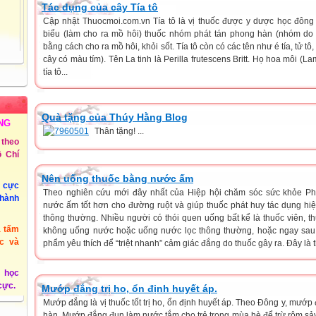
Tác dụng của cây Tía tô
Cập nhật Thuocmoi.com.vn Tía tô là vị thuốc được y dược học đông
biểu (làm cho ra mồ hôi) thuốc nhóm phát tán phong hàn (nhóm do
bằng cách cho ra mồ hôi, khỏi sốt. Tía tô còn có các tên như é tía, tử tô, xí
cây có màu tím). Tên La tinh là Perilla frutescens Britt. Họ hoa môi (
tía tô...
Quà tặng của Thúy Hằng Blog
NG
Thân tặng! ...
theo
 Chí
Nên uống thuốc bằng nước ấm
u cực
Theo nghiên cứu mới đây nhất của Hiệp hội chăm sóc sức khỏe Ph
thành
nước ấm tốt hơn cho đường ruột và giúp thuốc phát huy tác dụng h
thông thường. Nhiều người có thói quen uống bất kể là thuốc viên, 
à tấm
không uống nước hoặc uống nước lọc thông thường, hoặc ngay sau
c và
phẩm yêu thích để “triệt nhanh” cảm giác đắng do thuốc gây ra. Đây là th
 học
 cực.
Mướp đắng trị ho, ổn định huyết áp.
Mướp đắng là vị thuốc tốt trị ho, ổn định huyết áp. Theo Đông y, mướp 
hàn. Mướp đắng đun làm nước tắm cho trẻ trong mùa hè để trừ rôm sảy