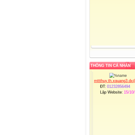
Admin:
Mai Thị Thu
Giới tính:
Nữ
Sinh nhật:
25-03-19
Đơn vị CT:
Trường 
học Xuân Quang 3 – Đ
Xuân - Phú Yên
Chuyên môn:
Lớp 1
Địa chỉ:
Xuân Quang
Đồng Xuân - Phú Yên
THÔNG TIN CÁ NHÂN
Liên hệ Email:
mttthuy.th.xquang3.dx
ĐT:
01232856494
Lập Website:
15/10