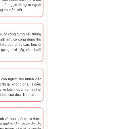
 thắt ngực, lở ngứa ngoài
g an thần, kết...
ấm, có công dụng tiêu thũng
 tính ấm, có công dụng thu
Chữa tiêu chảy cấp: búp ổi
 gừng tươi 12g, rốn chuối
 con người, tuy nhiên việc
 thì lại không phải là điều
 vỏ bên ngoài, rồi lấy hết
nhớt của dứa. Nếu có...
xanh và hoa quả chưa được
ẩm nhiễm bẩn. Vi khuẩn lây