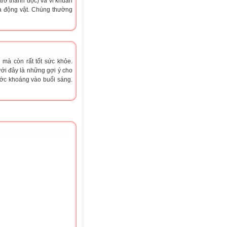
trở thành độc) và vi khuẩn
và động vật. Chúng thường
 mà còn rất tốt sức khỏe.
ới đây là những gợi ý cho
ớc khoáng vào buổi sáng.