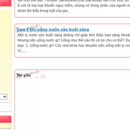
lan như thế nào ? Khuẩn Salmonella (một loại khuẩn làm cho thức ăn 
E.coli là hai loại khuẩn nguy hiểm, chúng có trong phân của người 
được tìm thấy trong ruột của gia...
Lưu ý khi uống nước vào buổi sáng
Một ly nước vào buổi sáng không chỉ giúp tinh thần bạn sảng khoái
Nhưng nên uống nước gì? Uống như thế nào thì có lợi cho cơ thể? Dư
bạn. 1. Uống nước gì? Các nhà khoa học khuyên nên uống một ly nư
Vì......
Bé yêu