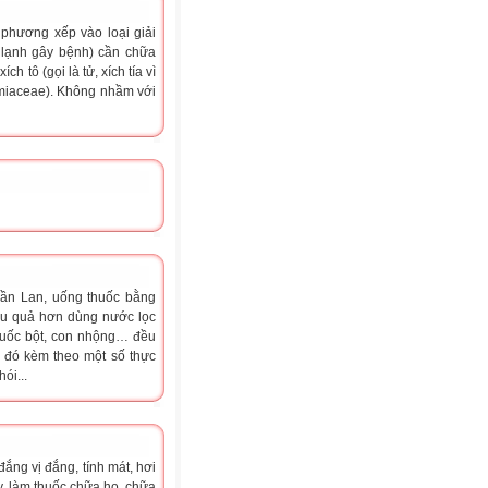
 phương xếp vào loại giải
 lạnh gây bệnh) cần chữa
ch tô (gọi là tử, xích tía vì
Lamiaceae). Không nhầm với
ần Lan, uống thuốc bằng
iệu quả hơn dùng nước lọc
thuốc bột, con nhộng… đều
 đó kèm theo một số thực
ói...
đắng vị đắng, tính mát, hơi
, làm thuốc chữa ho, chữa