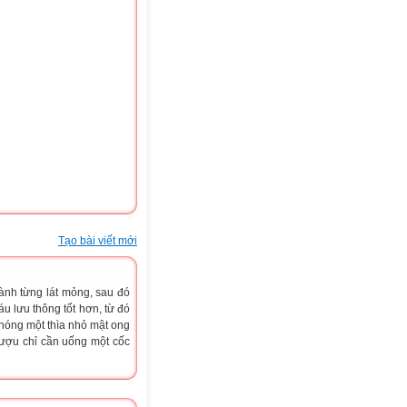
Tạo bài viết mới
ành từng lát mỏng, sau đó
 lưu thông tốt hơn, từ đó
 nóng một thìa nhỏ mật ong
rượu chỉ cần uống một cốc