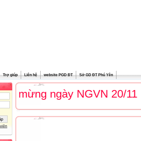
Trợ giúp
Liên hệ
website PGD ĐT
Sở GD ĐT Phú Yên
c mừng ngày NGVN 20/11
viên