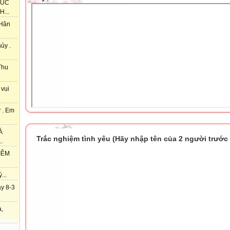
HÚC
...
 Hân
ủy .
Thu
 vui
 . Em
À
Trắc nghiệm tình yêu (Hãy nhập tên của 2 người trước k
.
IỀM
...
y 8-3
à,