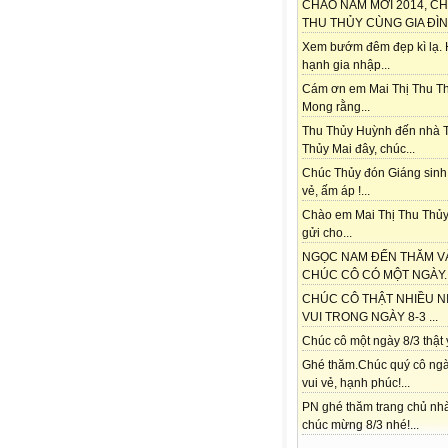
CHÀO NĂM MỚI 2014, C
THU THỦY CÙNG GIA ĐÌNH
Xem bướm đêm đẹp kì lạ.
hạnh gia nhập...
Cám ơn em Mai Thị Thu Th
Mong rằng...
Thu Thủy Huỳnh đến nhà 
Thủy Mai đây, chúc...
Chúc Thủy đón Giáng sinh
vẻ, ấm áp !...
Chào em Mai Thị Thu Thủy
gửi cho...
NGỌC NAM ĐẾN THĂM V
CHÚC CÔ CÓ MỘT NGÀY..
CHÚC CÔ THẬT NHIỀU N
VUI TRONG NGÀY 8-3 ...
Chúc cô một ngày 8/3 thật ý
Ghé thăm.Chúc quý cô ngà
vui vẻ, hạnh phúc!...
PN ghé thăm trang chủ nh
chúc mừng 8/3 nhé!...