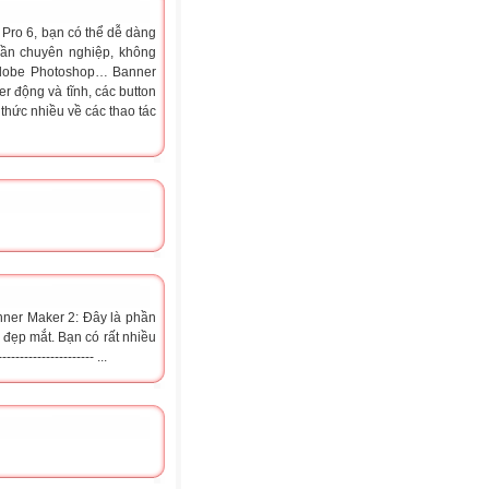
Pro 6, bạn có thể dễ dàng
ần chuyên nghiệp, không
Adobe Photoshop… Banner
r động và tĩnh, các button
thức nhiều về các thao tác
ner Maker 2: Đây là phần
̣p mắt. Bạn có rất nhiều
-------------------- ...