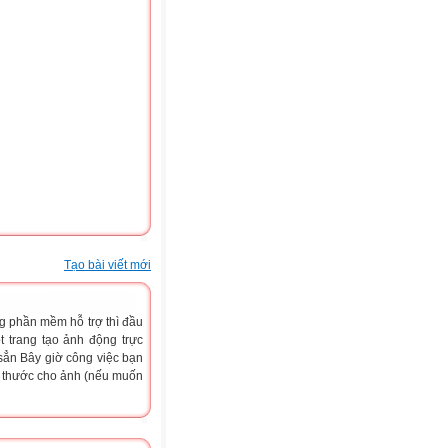
Tạo bài viết mới
g phần mềm hỗ trợ thì đầu
 trang tạo ảnh động trực
 sẳn Bây giờ công việc bạn
ch thước cho ảnh (nếu muốn