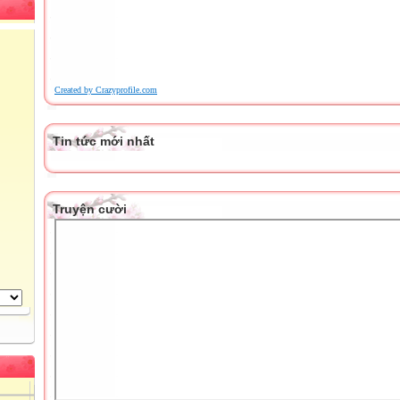
Created by Crazyprofile.com
Tin tức mới nhất
Truyện cười