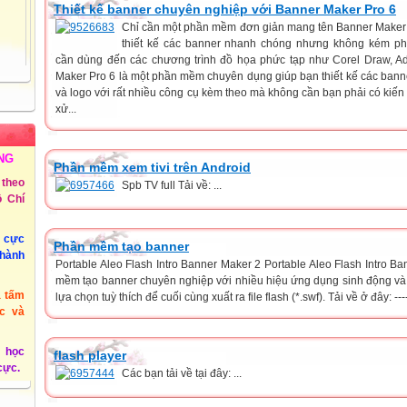
Thiết kế banner chuyên nghiệp với Banner Maker Pro 6
Chỉ cần một phần mềm đơn giản mang tên Banner Maker 
 Thủy
thiết kế các banner nhanh chóng nhưng không kém ph
cần dùng đến các chương trình đồ họa phức tạp như Corel Draw, 
72
Maker Pro 6 là một phần mềm chuyên dụng giúp bạn thiết kế các banne
Tiểu
và logo với rất nhiều công cụ kèm theo mà không cần bạn phải có kiến 
ồng
xử...
NG
 3 -
Phần mềm xem tivi trên Android
theo
Spb TV full Tải về: ...
 Chí
@phuyen.edu.vn.
u cực
/2011
Phần mềm tạo banner
thành
Portable Aleo Flash Intro Banner Maker 2 Portable Aleo Flash Intro Ban
mềm tạo banner chuyên nghiệp với nhiều hiệu ứng dụng sinh động và đe
à tấm
lựa chọn tuỳ thích để cuối cùng xuất ra file flash (*.swf). Tải về ở đây: -----
c và
 học
flash player
 cực.
Các bạn tải về tại đây: ...