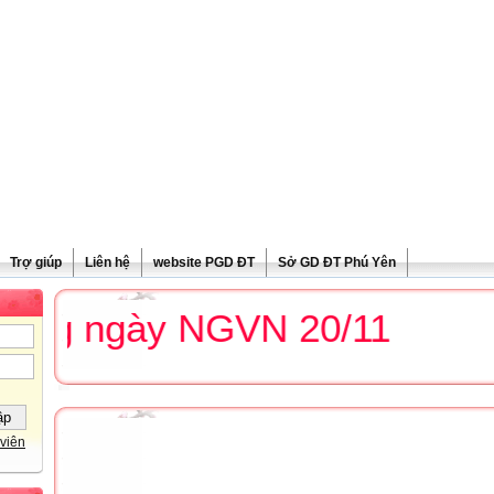
Trợ giúp
Liên hệ
website PGD ĐT
Sở GD ĐT Phú Yên
g ngày NGVN 20/11
viên