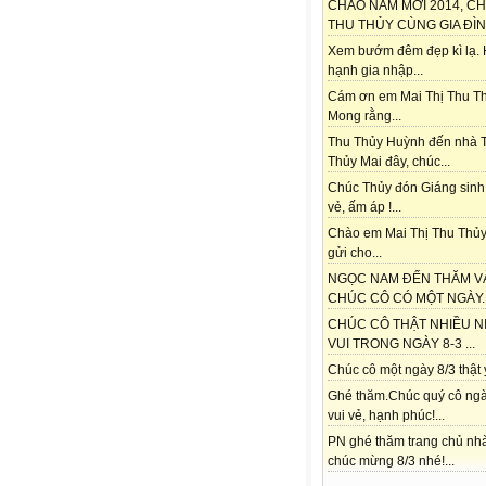
CHÀO NĂM MỚI 2014, C
THU THỦY CÙNG GIA ĐÌNH
Xem bướm đêm đẹp kì lạ.
hạnh gia nhập...
Cám ơn em Mai Thị Thu Th
Mong rằng...
Thu Thủy Huỳnh đến nhà 
Thủy Mai đây, chúc...
Chúc Thủy đón Giáng sinh
vẻ, ấm áp !...
Chào em Mai Thị Thu Thủy
gửi cho...
NGỌC NAM ĐẾN THĂM V
CHÚC CÔ CÓ MỘT NGÀY..
CHÚC CÔ THẬT NHIỀU N
VUI TRONG NGÀY 8-3 ...
Chúc cô một ngày 8/3 thật ý
Ghé thăm.Chúc quý cô ngà
vui vẻ, hạnh phúc!...
PN ghé thăm trang chủ nh
chúc mừng 8/3 nhé!...