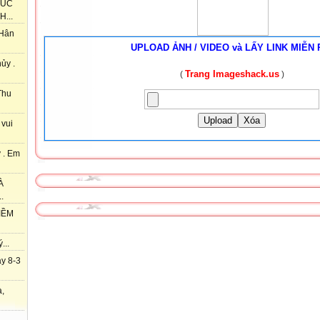
HÚC
...
 Hân
UPLOAD ẢNH / VIDEO và LẤY LINK MIỄN 
ủy .
Trang Imageshack.us
(
)
Thu
Upload
Xóa
 vui
 . Em
À
.
IỀM
...
y 8-3
à,