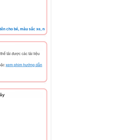
ho bé, màu sắc xe, nốt ruồi, xem tuổi.v.v.v )
ể tải được các tài liệu
hoặc
xem phim hướng dẫn
đây