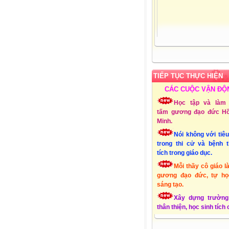
Admin:
Mai Thị Thu
Giới tính:
Nữ
Sinh nhật:
25-03-19
Đơn vị CT:
Trường 
học Xuân Quang 3 – Đ
Xuân - Phú Yên
TIẾP TỤC THỰC HIỆN
Chuyên môn:
Lớp 1
CÁC CUỘC VẬN ĐỘ
Địa chỉ:
Xuân Quang
Đồng Xuân - Phú Yên
Học tập và làm 
Liên hệ Email:
tấm gương đạo đức Hồ
mttthuy.th.xquang3.dx
Minh.
ĐT:
01232856494
Nói không với tiê
Lập Website:
15/10
trong thi cử và bệnh 
tích trong giáo dục.
Mỗi thầy cô giáo l
gương đạo đức, tự họ
sáng tạo.
Xây dựng trường
thân thiện, học sinh tích