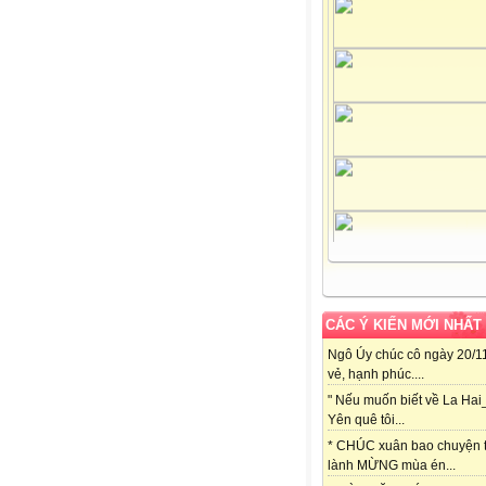
CÁC Ý KIẾN MỚI NHẤT
Ngô Úy chúc cô ngày 20/11
vẻ, hạnh phúc....
" Nếu muốn biết về La Hai
Yên quê tôi...
* CHÚC xuân bao chuyện t
lành MỪNG mùa én...