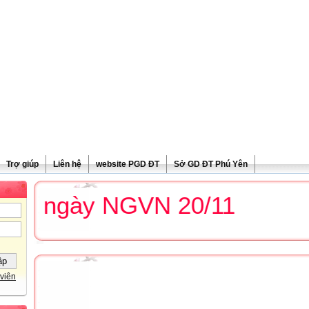
Trợ giúp
Liên hệ
website PGD ĐT
Sở GD ĐT Phú Yên
g ngày NGVN 20/11
viên