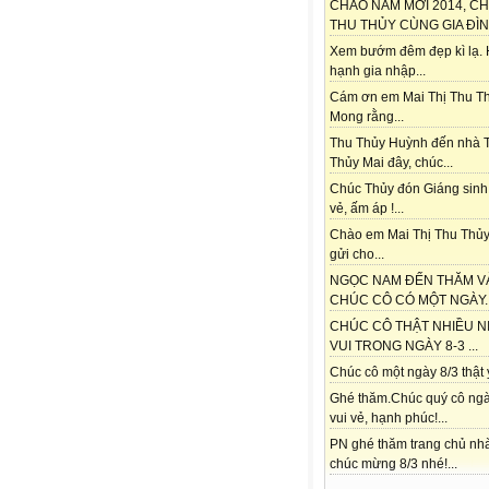
CHÀO NĂM MỚI 2014, C
THU THỦY CÙNG GIA ĐÌNH
Xem bướm đêm đẹp kì lạ.
hạnh gia nhập...
Cám ơn em Mai Thị Thu Th
Mong rằng...
Thu Thủy Huỳnh đến nhà 
Thủy Mai đây, chúc...
Chúc Thủy đón Giáng sinh
vẻ, ấm áp !...
Chào em Mai Thị Thu Thủy
gửi cho...
NGỌC NAM ĐẾN THĂM V
CHÚC CÔ CÓ MỘT NGÀY..
CHÚC CÔ THẬT NHIỀU N
VUI TRONG NGÀY 8-3 ...
Chúc cô một ngày 8/3 thật ý
Ghé thăm.Chúc quý cô ngà
vui vẻ, hạnh phúc!...
PN ghé thăm trang chủ nh
chúc mừng 8/3 nhé!...