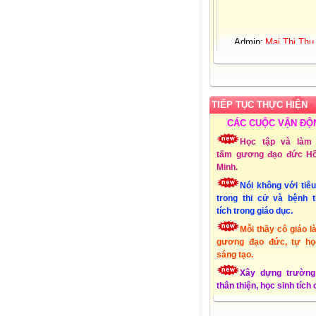
Admin:
Mai Thị Thu
Giới tính:
Nữ
Sinh nhật:
25-03-19
Đơn vị CT:
Trường 
học Xuân Quang 3 – Đ
Xuân - Phú Yên
TIẾP TỤC THỰC HIỆN
Chuyên môn:
Lớp 1
Địa chỉ:
Xuân Quang
CÁC CUỘC VẬN ĐỘ
Đồng Xuân - Phú Yên
Học tập và làm 
Liên hệ Email:
tấm gương đạo đức Hồ
mttthuy.th.xquang3.dx
Minh.
ĐT:
01232856494
Nói không với tiê
Lập Website:
15/10
trong thi cử và bệnh 
tích trong giáo dục.
Mỗi thầy cô giáo l
gương đạo đức, tự họ
sáng tạo.
Xây dựng trường
thân thiện, học sinh tích