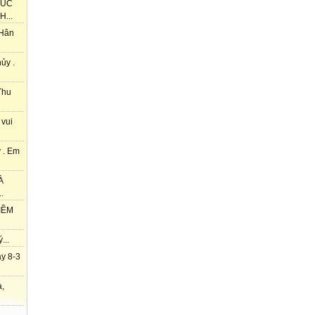
HÚC
...
 Hân
ủy .
Thu
 vui
 . Em
À
.
IỀM
...
y 8-3
à,