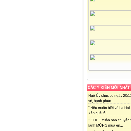
CÁC Ý KIẾN MỚI NHẤT
Ngô Úy chúc cô ngày 20/11
vẻ, hạnh phúc....
" Nếu muốn biết về La Hai
Yên quê tôi...
* CHÚC xuân bao chuyện t
lành MỪNG mùa én...