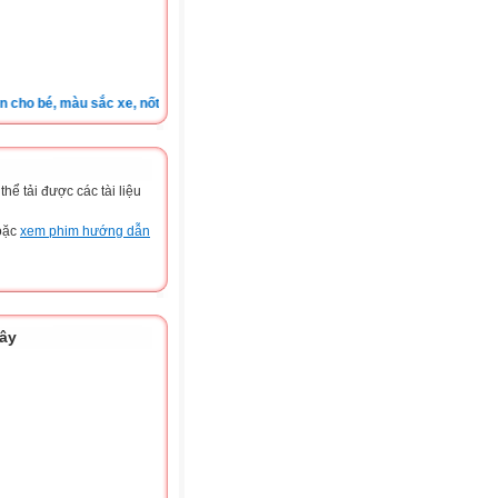
o bé, màu sắc xe, nốt ruồi, xem tuổi.v.v.v )
ể tải được các tài liệu
hoặc
xem phim hướng dẫn
đây