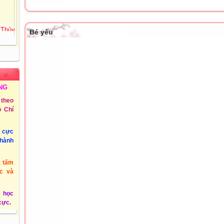
 Thủy
Bé yêu
72
Tiểu
ồng
 3 -
NG
theo
 Chí
@phuyen.edu.vn.
u cực
/2011
thành
à tấm
c và
 học
 cực.