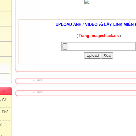
UPLOAD ẢNH / VIDEO và LẤY LINK MIỄN 
Trang Imageshack.us
(
)
Upload
Xóa
 vui
_ Phú
ốt