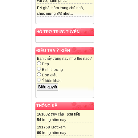
vui vẻ, hạnh phúc!...
PN ghé thăm trang chủ nhà,
chúc mừng 8/3 nhé!...
HỖ TRỢ TRỰC TUYẾN
ĐIỀU TRA Ý KIẾN
Bạn thấy trang này như thế nào?
Đẹp
Bình thường
Đơn điệu
Ý kiến khác
THỐNG KÊ
161632
truy cập (
chi tiết
)
54
trong hôm nay
191758
lượt xem
60
trong hôm nay