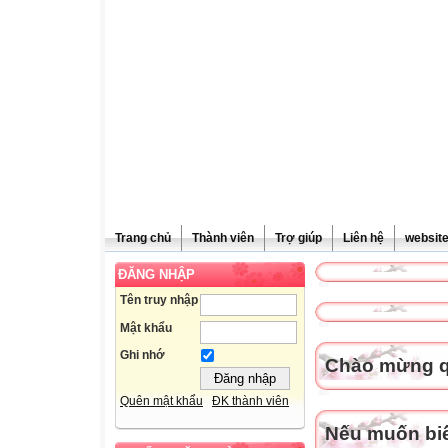
Trang chủ
Thành viên
Trợ giúp
Liên hệ
websit
ĐĂNG NHẬP
Tên truy nhập
Mật khẩu
Ghi nhớ
Chào mừng qu
Quên mật khẩu
ĐK thành viên
Nếu muốn biết