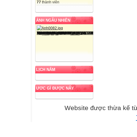
77
thành viên
ẢNH NGẪU NHIÊN
LỊCH NĂM
ƯƠC GÌ ĐƯỢC NẤY
Website được thừa kế t