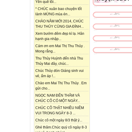
Yên quê tôi...
* CHÚC xuân bao chuyện tốt
lành MỪNG mùa én...
CHÀO NĂM MỚI 2014, CHÚC
THU THỦY CÙNG GIA ĐÌNH...
Xem bướm đêm đẹp kì lạ. Hân
hạnh gia nhập...
Cám ơn em Mai Thị Thu Thủy .
Mong rằng...
Thu Thủy Huỳnh đến nhà Thu
Thủy Mai đây, chúc...
Chúc Thủy đón Giáng sinh vui
vẻ, ấm áp !...
Chào em Mai Thị Thu Thủy . Em
gửi cho...
NGỌC NAM ĐẾN THĂM VÀ
CHÚC CÔ CÓ MỘT NGÀY...
CHÚC CÔ THẬT NHIỀU NIỀM
VUI TRONG NGÀY 8-3 ...
Chúc cô một ngày 8/3 thật ý...
Ghé thăm.Chúc quý cô ngày 8-3