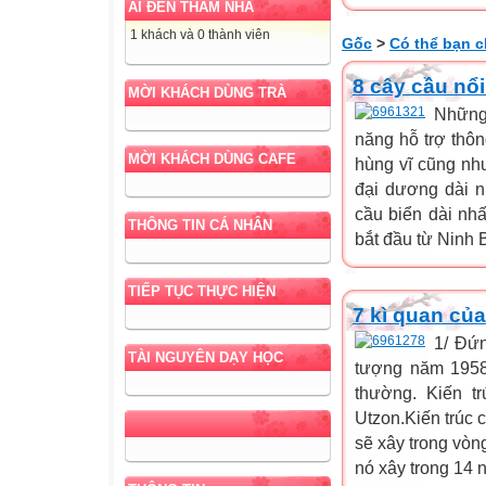
AI ĐẾN THĂM NHÀ
1 khách và 0 thành viên
Gốc
>
Có thể bạn c
8 cây cầu nổi
MỜI KHÁCH DÙNG TRÀ
Những 
năng hỗ trợ thôn
MỜI KHÁCH DÙNG CAFE
hùng vĩ cũng nh
đại dương dài n
cầu biển dài nh
THÔNG TIN CÁ NHÂN
bắt đầu từ Ninh 
TIẾP TỤC THỰC HIỆN
7 kì quan của
1/ Đứn
TÀI NGUYÊN DẠY HỌC
tượng năm 1958 
thường. Kiến t
Utzon.Kiến trúc 
sẽ xây trong vòn
nó xây trong 14 n