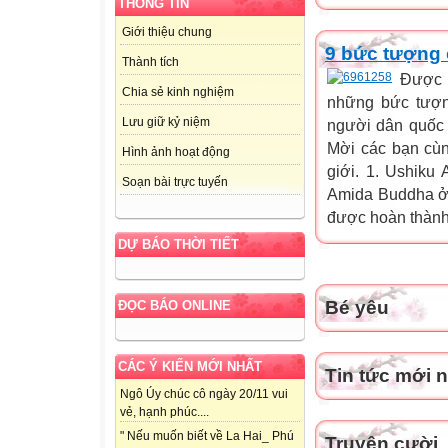
THÔNG TIN
Giới thiệu chung
9 bức tượng 
Thành tích
Được l
Chia sẻ kinh nghiệm
những bức tượng
Lưu giữ kỷ niệm
người dân quốc 
Mời các bạn cùn
Hình ảnh hoạt động
giới. 1. Ushiku
Soạn bài trực tuyến
Amida Buddha ở 
được hoàn thành
DỰ BÁO THỜI TIẾT
Bé yêu
ĐỌC BÁO ONLINE
CÁC Ý KIẾN MỚI NHẤT
Tin tức mới 
Ngô Úy chúc cô ngày 20/11 vui
vẻ, hạnh phúc....
" Nếu muốn biết về La Hai_ Phú
Truyện cười