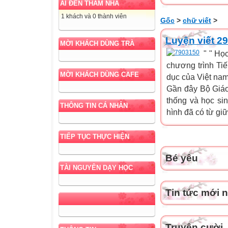
AI ĐẾN THĂM NHÀ
1 khách và 0 thành viên
Gốc
>
chữ viết
>
Luyện viết 29
MỜI KHÁCH DÙNG TRÀ
" " Họ
chương trình Ti
MỜI KHÁCH DÙNG CAFE
dục của Việt nam
Gần đây Bộ Giáo 
thống và học si
THÔNG TIN CÁ NHÂN
hình đã có từ giữ
TIẾP TỤC THỰC HIỆN
Bé yêu
TÀI NGUYÊN DẠY HỌC
Tin tức mới 
Truyện cười