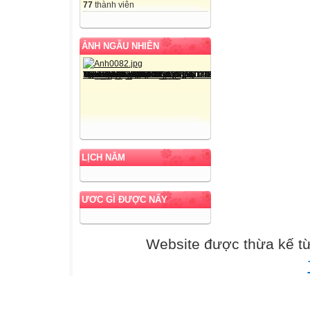
77
thành viên
ẢNH NGẪU NHIÊN
LỊCH NĂM
ƯƠC GÌ ĐƯỢC NẤY
Website được thừa kế t