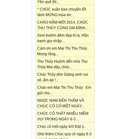
Yên quê tôi...
* CHÚC xuân bao chuyện tốt
lành MỪNG mùa én...
CHÀO NĂM MỚI 2014, CHÚC
THU THỦY CÙNG GIA ĐÌNH...
Xem bướm đêm đẹp kì lạ. Hân
hạnh gia nhập...
Cám ơn em Mai Thị Thu Thủy .
Mong rằng...
Thu Thủy Huỳnh đến nhà Thu
Thủy Mai đây, chúc...
Chúc Thủy đón Giáng sinh vui
vẻ, ấm áp !...
Chào em Mai Thị Thu Thủy . Em
gửi cho...
NGỌC NAM ĐẾN THĂM VÀ
CHÚC CÔ CÓ MỘT NGÀY...
CHÚC CÔ THẬT NHIỀU NIỀM
VUI TRONG NGÀY 8-3 ...
Chúc cô một ngày 8/3 thật ý...
Ghé thăm.Chúc quý cô ngày 8-3