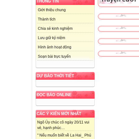
THÔNG TIN
Giới thiệu chung
Thành tích
Chia sẻ kinh nghiệm
Lưu giữ kỷ niệm
Hình ảnh hoạt động
Soạn bài trực tuyến
DỰ BÁO THỜI TIẾT
ĐỌC BÁO ONLINE
CÁC Ý KIẾN MỚI NHẤT
Ngô Úy chúc cô ngày 20/11 vui
vẻ, hạnh phúc....
" Nếu muốn biết về La Hai_ Phú