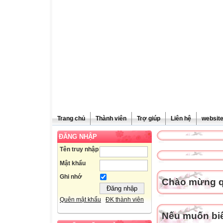
Trang chủ
Thành viên
Trợ giúp
Liên hệ
websit
ĐĂNG NHẬP
Tên truy nhập
Mật khẩu
Ghi nhớ
Chào mừng qu
Quên mật khẩu
ĐK thành viên
Nếu muốn biết