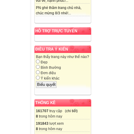
vui vẻ, hạnh phúc!...
PN ghé thăm trang chủ nhà,
chúc mừng 8/3 nhé!...
HỖ TRỢ TRỰC TUYẾN
ĐIỀU TRA Ý KIẾN
Bạn thấy trang này như thế nào?
Đẹp
Bình thường
Đơn điệu
Ý kiến khác
THỐNG KÊ
161707
truy cập (
chi tiết
)
8
trong hôm nay
191843
lượt xem
8
trong hôm nay