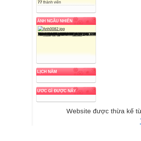
77
thành viên
ẢNH NGẪU NHIÊN
LỊCH NĂM
ƯƠC GÌ ĐƯỢC NẤY
Website được thừa kế t