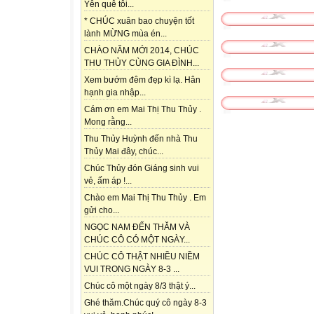
Yên quê tôi...
* CHÚC xuân bao chuyện tốt
lành MỪNG mùa én...
CHÀO NĂM MỚI 2014, CHÚC
THU THỦY CÙNG GIA ĐÌNH...
Xem bướm đêm đẹp kì lạ. Hân
hạnh gia nhập...
Cám ơn em Mai Thị Thu Thủy .
Mong rằng...
Thu Thủy Huỳnh đến nhà Thu
Thủy Mai đây, chúc...
Chúc Thủy đón Giáng sinh vui
vẻ, ấm áp !...
Chào em Mai Thị Thu Thủy . Em
gửi cho...
NGỌC NAM ĐẾN THĂM VÀ
CHÚC CÔ CÓ MỘT NGÀY...
CHÚC CÔ THẬT NHIỀU NIỀM
VUI TRONG NGÀY 8-3 ...
Chúc cô một ngày 8/3 thật ý...
Ghé thăm.Chúc quý cô ngày 8-3