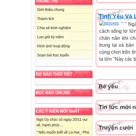
THÔNG TIN
Giới thiệu chung
Tình Yêu Và L
Thành tích
" " Ng
Chia sẻ kinh nghiệm
cách sống lơ lử
Lưu giữ kỷ niệm
chán nản khi ch
trung lại và bàn
Hình ảnh hoạt động
cùng chơi trốn tì
Soạn bài trực tuyến
la lớn "Này các b
DỰ BÁO THỜI TIẾT
Bé yêu
ĐỌC BÁO ONLINE
Tin tức mới 
CÁC Ý KIẾN MỚI NHẤT
Ngô Úy chúc cô ngày 20/11 vui
vẻ, hạnh phúc....
Truyện cười
" Nếu muốn biết về La Hai_ Phú