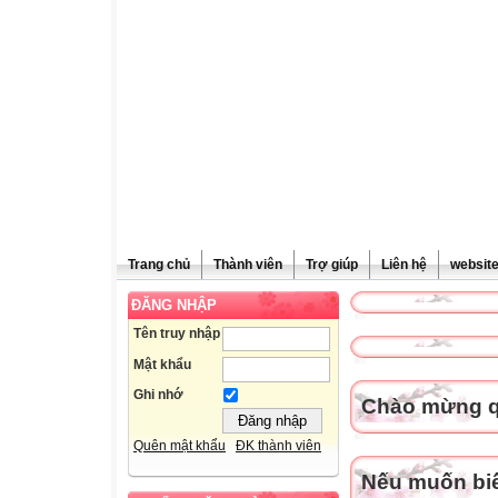
Trang chủ
Thành viên
Trợ giúp
Liên hệ
websit
ĐĂNG NHẬP
Tên truy nhập
Mật khẩu
Ghi nhớ
Chào mừng qu
Quên mật khẩu
ĐK thành viên
Nếu muốn biết