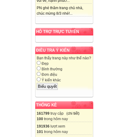
vui vẻ, hạnh phúc!...
PN ghé thăm trang chủ nhà,
chúc mừng 8/3 nhé!...
HỖ TRỢ TRỰC TUYẾN
ĐIỀU TRA Ý KIẾN
Bạn thấy trang này như thế nào?
Đẹp
Bình thường
Đơn điệu
Ý kiến khác
THỐNG KÊ
161799
truy cập (
chi tiết
)
100
trong hôm nay
191936
lượt xem
101
trong hôm nay