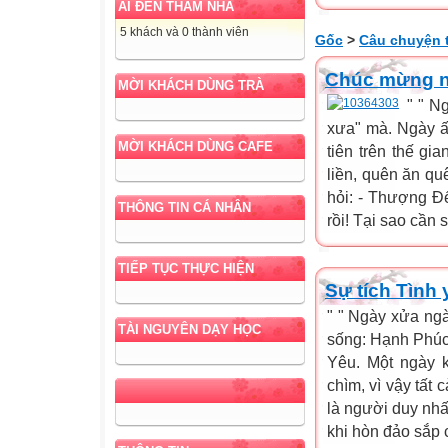
AI ĐẾN THĂM NHÀ
5 khách và 0 thành viên
Gốc
>
Câu chuyện 
Chúc mừng n
MỜI KHÁCH DÙNG TRÀ
" " N
xưa" mà. Ngày ấy
MỜI KHÁCH DÙNG CAFE
tiên trên thế g
liền, quên ăn qu
hỏi: - Thượng Đế
THÔNG TIN CÁ NHÂN
rồi! Tại sao cần 
TIẾP TỤC THỰC HIỆN
Sự tích Tình 
" " Ngày xửa ngà
TÀI NGUYÊN DẠY HỌC
sống: Hạnh Phúc
Yêu. Một ngày 
chìm, vì vậy tất 
là người duy nhấ
khi hòn đảo sắp c